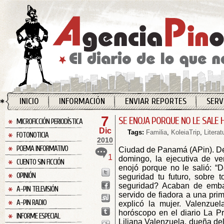
INICIO
INFORMACIÓN
ENVIAR REPORTES
SERV
7
SE ENOJA PORQUE NO LE SALE
MICROFICCIÓN PERIODÍSTICA
Dic
Tags:
Familia
,
KoleiaTrip
,
Literat
FOTONOTICIA
2010
POEMA INFORMATIVO
Ciudad de Panamá (APin).
De
1
domingo, la ejecutiva de v
CUENTO SIN FICCIÓN
enojó porque no le salió: “
OPINIÓN
seguridad tu futuro, sobre 
seguridad? Acaban de emba
A-PIN TELEVISIÓN
servido de fiadora a una pri
A-PIN RADIO
explicó la mujer. Valenzue
horóscopo en el diario La 
INFORME ESPECIAL
Liliana Valenzuela, dueña del