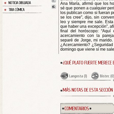
NOTICIA DIBUJADA
Ana María, afirmó que los h
sé que ponen a cualquier per
TIRA CÓMICA
los publican como si fueran p
se los cree”, dijo, sin conv
leo y siempre me sale. Esta
que haber una excepción”, afi
final del horóscopo: “Aquí
acercamiento con la pare
separé de Jorge, mi marido.
¿Acercamiento? ¿Seguridad 
domingo que viene sí me sale”
¿QUÉ PLATO FUERTE MERECE 
Langosta
(
1
)
Bistec
(
0
MÁS NOTAS DE ESTA SECCIÓN
COMENTARIOS