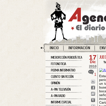
INICIO
INFORMACIÓN
ENV
17
JUE
MICROFICCIÓN PERIODÍSTICA
Dic
T
FOTONOTICIA
2010
POEMA INFORMATIVO
1
Esta
CUENTO SIN FICCIÓN
peri
OPINIÓN
un t
buse
A-PIN TELEVISIÓN
boca
seño
A-PIN RADIO
inc
INFORME ESPECIAL
Cart