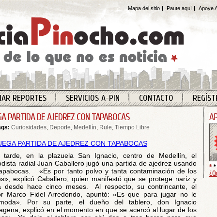
Mapa del sitio
Paute aquí
Apoye A
IAR REPORTES
SERVICIOS A-PIN
CONTACTO
REGÍST
GA PARTIDA DE AJEDREZ CON TAPABOCAS
ags:
Curiosidades
,
Deporte
,
Medellín
,
Rule
,
Tiempo Libre
 tarde, en la plazuela San Ignacio, centro de Medellín, el
odista radial Juan Caballero jugó una partida de ajedrez usando
apabocas. «Es por tanto polvo y tanta contaminación de los
¿Q
s», explicó Caballero, quien manifestó que se protege nariz y
 desde hace cinco meses. Al respecto, su contrincante, el
r Marco Fidel Arredondo, apuntó: «Es que para jugar no le
omoda». Por su parte, el dueño del tablero, don Ignacio
agena, explicó en el momento en que se acercó al lugar de los