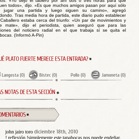
os: «Yo dejo el tablero por ahí dos o tres horas para que
uen todos», dijo. «Es que muchos amigos pasan por aquí sólo
a jugar una partida y luego siguen su camino», agregó
dondo. Tras media hora de partida, este diario pudo establecer
Caballero estaba cerca del triunfo: «Un par de movimientos y
ue mate», dijo el periodista, quien aseguró que para las
iones del noticiero radial en el que trabaja sí se quita el
bocas. (Informó A-Pin)
UÉ PLATO FUERTE MERECE ESTA ENTRADA?
Langosta
(
0
)
Bistec
(
0
)
Pollo
(
0
)
Jamoneta
(
0
)
S NOTAS DE ESTA SECCIÓN
OMENTARIOS
diciembre 18th, 2010
john jairo toro
! reflexión !simplemente este tapabocas nos puede endeñar,