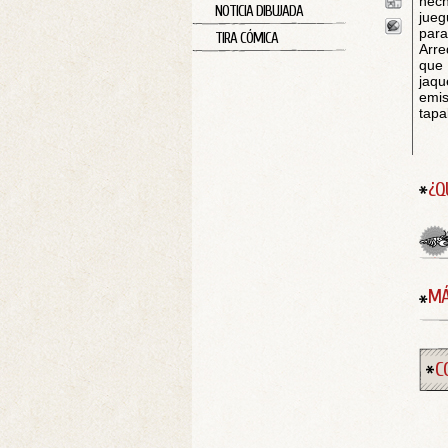
hech
NOTICIA DIBUJADA
jueg
par
TIRA CÓMICA
Arre
que 
jaq
emis
tapa
¿Q
MÁ
C