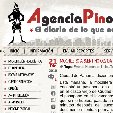
INICIO
INFORMACIÓN
ENVIAR REPORTES
SERV
21
MOCHILERO ARGENTINO OLVIDA
MICROFICCIÓN PERIODÍSTICA
Dic
Tags:
Errores Humanos
,
KoleiaTr
FOTONOTICIA
2010
POEMA INFORMATIVO
Ciudad de Panamá, diciembr
1
CUENTO SIN FICCIÓN
Esta mañana, la mochiler
encontró un pasaporte en el 
OPINIÓN
en el casco viejo de Ciudad 
A-PIN TELEVISIÓN
el pasaporte en el lavamano
que si me hubiera pasado a m
A-PIN RADIO
minutos después del suces
INFORME ESPECIAL
documento mientras permanec