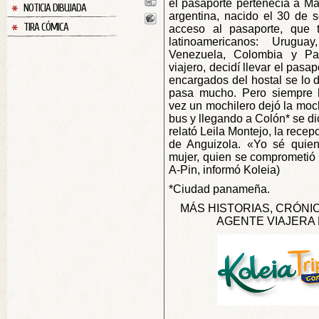
el pasaporte pertenecía a Ma
NOTICIA DIBUJADA
argentina, nacido el 30 de 
TIRA CÓMICA
acceso al pasaporte, que t
latinoamericanos: Uruguay
Venezuela, Colombia y P
viajero, decidí llevar el pasa
encargados del hostal se lo d
pasa mucho. Pero siempre h
vez un mochilero dejó la mochi
bus y llegando a Colón* se dio
relató Leila Montejo, la recep
de Anguizola. «Yo sé quien
mujer, quien se comprometió 
A-Pin, informó Koleia)
*Ciudad panameña.
MÁS HISTORIAS, CRÓNI
AGENTE VIAJERA 