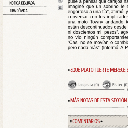
puse a pensar qué carajos ha
NOTICIA DIBUJADA
imaginé que un sobrino le 
TIRA CÓMICA
engorroso a una tía”, afirmó,
conversar con los implicado
una moto Towny andando to
están descontinuados desde 
ni doscientos mil pesos”, ag
no vio ningún comportamien
“Casi no se movían o cambia
pero nada más”. (Informó: A-P
¿QUÉ PLATO FUERTE MERECE 
Langosta
(
0
)
Bistec
(
0
MÁS NOTAS DE ESTA SECCIÓN
COMENTARIOS