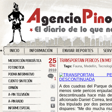
INICIO
INFORMACIÓN
ENVIAR REPORTES
SERV
25
TRANSPORTAN PERICOS EN MO
MICROFICCIÓN PERIODÍSTICA
Dic
Tags:
Fauna
,
Medellín
,
Tecnolog
FOTONOTICIA
2010
POEMA INFORMATIVO
1
CUENTO SIN FICCIÓN
A dos cuadras del Parque de
OPINIÓN
menos siete pericos enjaula
A-PIN TELEVISIÓN
descontinuada hace más de
aficionado Daniel Correa, tes
A-PIN RADIO
iba tripulado por dos pers
INFORME ESPECIAL
dispares: “Me dio mucha ri