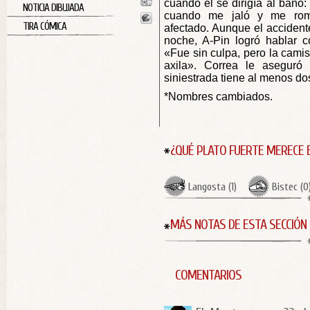
cuando él se dirigía al baño:
NOTICIA DIBUJADA
cuando me jaló y me romp
TIRA CÓMICA
afectado. Aunque el accidente
noche, A-Pin logró hablar c
«Fue sin culpa, pero la camis
axila». Correa le aseguró
siniestrada tiene al menos do
*Nombres cambiados.
¿QUÉ PLATO FUERTE MERECE 
Langosta
(
1
)
Bistec
(
0
MÁS NOTAS DE ESTA SECCIÓN
COMENTARIOS