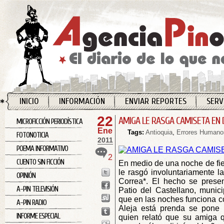
INICIO
INFORMACIÓN
ENVIAR REPORTES
SERV
22
AMIGA LE RASGA CAMISETA EN 
MICROFICCIÓN PERIODÍSTICA
Ene
Tags:
Antioquia
,
Errores Humano
FOTONOTICIA
2011
POEMA INFORMATIVO
2
CUENTO SIN FICCIÓN
En medio de una noche de fie
le rasgó involuntariamente l
OPINIÓN
Correa*. El hecho se presen
A-PIN TELEVISIÓN
Patio del Castellano, munic
que en las noches funciona 
A-PIN RADIO
Aleja está prenda se pone 
INFORME ESPECIAL
quien relató que su amiga q