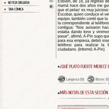
Estíven, de 16, ya regresó d
NOTICIA DIBUJADA
mamá hace dos años me gust
TIRA CÓMICA
que el pelao’ es muy juicioso 
Escobar, quien conduce el veh
equipo, también contó que la 
la correspondiente al teléfono
contigua: “Nos avisaron ha
estaba dando tono y vinimo
pasar”, afirmó. A-Pin supo qu
para esa empresa, debió ins
teléfono para realizar la 
ciudadano. (Informó: A-Pin)
¿QUÉ PLATO FUERTE MERECE 
Langosta
(
0
)
Bistec
(
0
MÁS NOTAS DE ESTA SECCIÓN