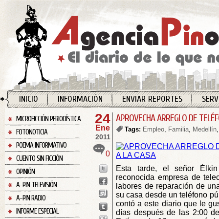
INICIO
INFORMACIÓN
ENVIAR REPORTES
SERV
24
APROVECHA ARREGLO DE TELÉF
MICROFICCIÓN PERIODÍSTICA
Ene
Tags:
Empleo
,
Familia
,
Medellín
FOTONOTICIA
2011
POEMA INFORMATIVO
0
CUENTO SIN FICCIÓN
Esta tarde, el señor Élkin
OPINIÓN
reconocida empresa de tele
A-PIN TELEVISIÓN
labores de reparación de una 
su casa desde un teléfono púb
A-PIN RADIO
contó a este diario que le gu
INFORME ESPECIAL
días después de las 2:00 de 