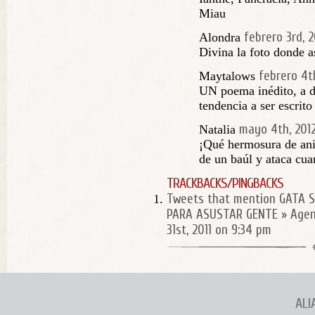
Miau
febrero 3rd, 2
Alondra
Divina la foto donde a
febrero 4th
Maytalows
UN poema inédito, a de
tendencia a ser escrito
mayo 4th, 201
Natalia
¡Qué hermosura de ani
de un baúl y ataca cu
TRACKBACKS/PINGBACKS
Tweets that mention GATA 
PARA ASUSTAR GENTE » Agenc
31st, 2011 on 9:34 pm
ALI