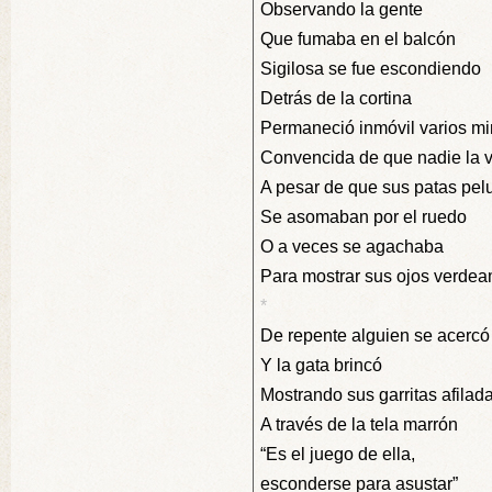
Observando la gente
Que fumaba en el balcón
Sigilosa se fue escondiendo
Detrás de la cortina
Permaneció inmóvil varios mi
Convencida de que nadie la 
A pesar de que sus patas pel
Se asomaban por el ruedo
O a veces se agachaba
Para mostrar sus ojos verdeam
*
De repente alguien se acercó
Y la gata brincó
Mostrando sus garritas afilad
A través de la tela marrón
“Es el juego de ella,
esconderse para asustar”