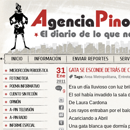
INICIO
INFORMACIÓN
ENVIAR REPORTES
SERV
31
GATA SE ESCONDE DETRÁS DE 
MICROFICCIÓN PERIODÍSTICA
Ene
Tags:
Area Metropolitana
,
Entret
FOTONOTICIA
2011
POEMA INFORMATIVO
Era un día lluvioso con luz bri
9
CUENTO SIN FICCIÓN
El sol había invadido la sala 
OPINIÓN
De Laura Cardona
A-PIN TELEVISIÓN
Los rayos entraban por el bal
A-PIN RADIO
Acariciando a Abril
INFORME ESPECIAL
Una gata blanca que dormía 