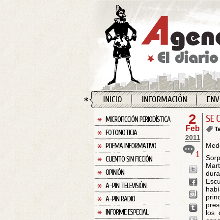
INICIO
INFORMACIÓN
ENV
2
SE 
MICROFICCIÓN PERIODÍSTICA
Feb
T
FOTONOTICIA
2011
Mede
POEMA INFORMATIVO
1
Sor
CUENTO SIN FICCIÓN
Mart
OPINIÓN
dur
Escu
A-PIN TELEVISIÓN
habí
prin
A-PIN RADIO
pres
INFORME ESPECIAL
los 