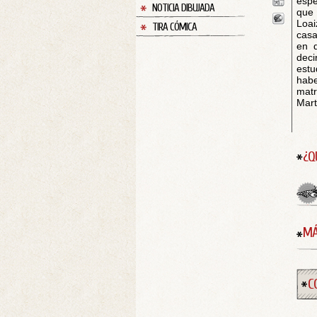
espe
NOTICIA DIBUJADA
que 
Loai
TIRA CÓMICA
casa
en 
deci
estu
habe
matr
Mart
¿Q
MÁ
C