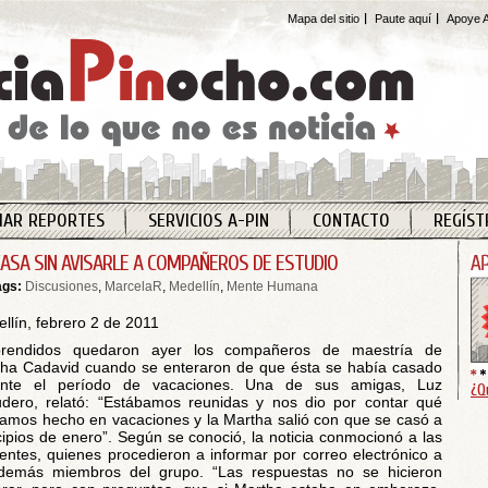
Mapa del sitio
Paute aquí
Apoye A
IAR REPORTES
SERVICIOS A-PIN
CONTACTO
REGÍST
CASA SIN AVISARLE A COMPAÑEROS DE ESTUDIO
ags:
Discusiones
,
MarcelaR
,
Medellín
,
Mente Humana
llín, febrero 2 de 2011
prendidos quedaron ayer los compañeros de maestría de
ha Cadavid cuando se enteraron de que ésta se había casado
ante el período de vacaciones. Una de sus amigas, Luz
¿Q
dero, relató: “Estábamos reunidas y nos dio por contar qué
amos hecho en vacaciones y la Martha salió con que se casó a
cipios de enero”. Según se conoció, la noticia conmocionó a las
entes, quienes procedieron a informar por correo electrónico a
demás miembros del grupo. “Las respuestas no se hicieron