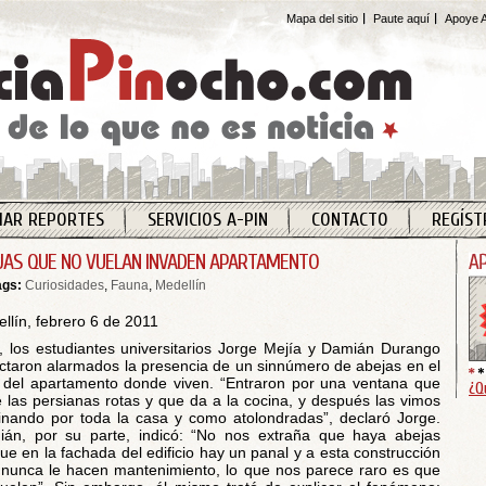
Mapa del sitio
Paute aquí
Apoye A
IAR REPORTES
SERVICIOS A-PIN
CONTACTO
REGÍST
JAS QUE NO VUELAN INVADEN APARTAMENTO
ags:
Curiosidades
,
Fauna
,
Medellín
llín, febrero 6 de 2011
, los estudiantes universitarios Jorge Mejía y Damián Durango
ctaron alarmados la presencia de un sinnúmero de abejas en el
 del apartamento donde viven. “Entraron por una ventana que
¿Q
e las persianas rotas y que da a la cocina, y después las vimos
nando por toda la casa y como atolondradas”, declaró Jorge.
án, por su parte, indicó: “No nos extraña que haya abejas
ue en la fachada del edificio hay un panal y a esta construcción
 nunca le hacen mantenimiento, lo que nos parece raro es que