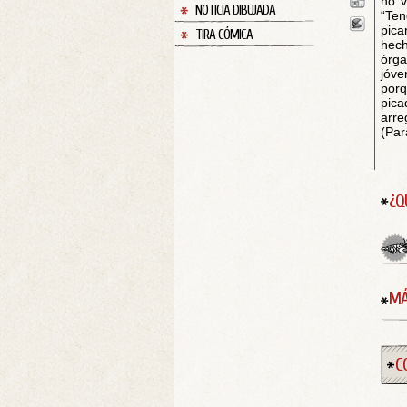
no v
NOTICIA DIBUJADA
“Ten
pica
TIRA CÓMICA
hec
órg
jóve
porq
pica
arre
(Par
¿Q
MÁ
C