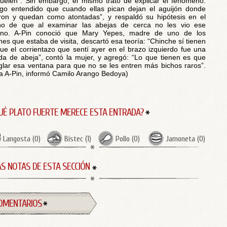
uelen”. Sin embargo, él mismo trató de explicar el fenómeno:
go entendido que cuando ellas pican dejan el aguijón donde
ron y quedan como atontadas”, y respaldó su hipótesis en el
ho de que al examinar las abejas de cerca no les vio ese
ano. A-Pin conoció que Mary Yepes, madre de uno de los
nes que estaba de visita, descartó esa teoría: “Chinche sí tienen
ue el corrientazo que sentí ayer en el brazo izquierdo fue una
da de abeja”, contó la mujer, y agregó: “Lo que tienen es que
glar esa ventana para que no se les entren más bichos raros”.
a A-Pin, informó Camilo Arango Bedoya)
UÉ PLATO FUERTE MERECE ESTA ENTRADA?
Langosta
(
0
)
Bistec
(
1
)
Pollo
(
0
)
Jamoneta
(
0
)
S NOTAS DE ESTA SECCIÓN
OMENTARIOS