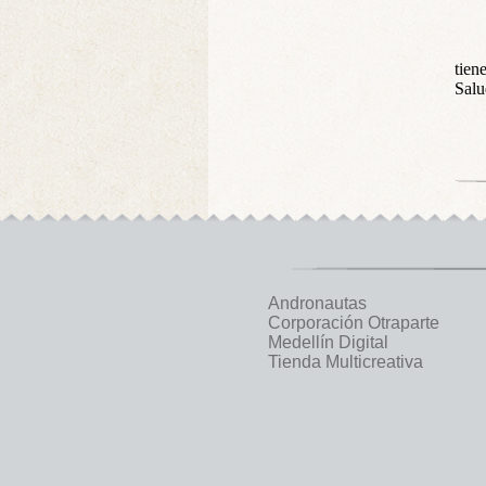
tien
Salu
Andronautas
Corporación Otraparte
Medellín Digital
Tienda Multicreativa