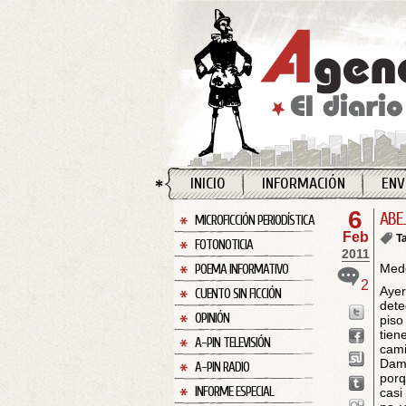
INICIO
INFORMACIÓN
ENV
6
ABE
MICROFICCIÓN PERIODÍSTICA
Feb
T
FOTONOTICIA
2011
Mede
POEMA INFORMATIVO
2
Ayer
CUENTO SIN FICCIÓN
dete
OPINIÓN
piso
tien
A-PIN TELEVISIÓN
cami
Dami
A-PIN RADIO
porq
INFORME ESPECIAL
casi