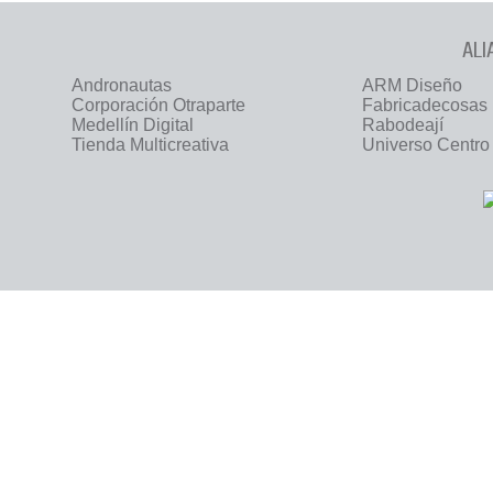
ALI
Andronautas
ARM Diseño
Corporación Otraparte
Fabricadecosas
Medellín Digital
Rabodeají
Tienda Multicreativa
Universo Centro