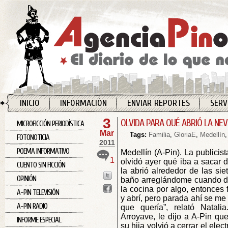
INICIO
INFORMACIÓN
ENVIAR REPORTES
SERV
3
OLVIDA PARA QUÉ ABRIÓ LA NE
MICROFICCIÓN PERIODÍSTICA
Mar
Tags:
Familia
,
GloriaE
,
Medellín
FOTONOTICIA
2011
POEMA INFORMATIVO
Medellín (A-Pin). La publicis
1
olvidó ayer qué iba a sacar 
CUENTO SIN FICCIÓN
la abrió alrededor de las si
OPINIÓN
baño arreglándome cuando de
la cocina por algo, entonces f
A-PIN TELEVISIÓN
y abrí, pero parada ahí se me
A-PIN RADIO
que quería”, relató Natal
Arroyave, le dijo a A-Pin q
INFORME ESPECIAL
su hija volvió a cerrar el ele