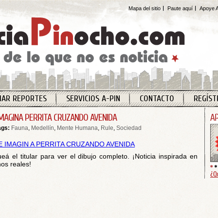
Mapa del sitio
Paute aquí
Apoye A
IAR REPORTES
SERVICIOS A-PIN
CONTACTO
REGÍST
IMAGINA PERRITA CRUZANDO AVENIDA
ags:
Fauna
,
Medellín
,
Mente Humana
,
Rule
,
Sociedad
ueá el titular para ver el dibujo completo. ¡Noticia inspirada en
os reales!
¿Q