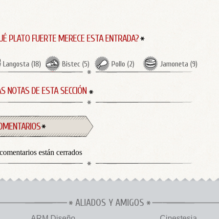
UÉ PLATO FUERTE MERECE ESTA ENTRADA?
Langosta
(
18
)
Bistec
(
5
)
Pollo
(
2
)
Jamoneta
(
9
)
S NOTAS DE ESTA SECCIÓN
OMENTARIOS
comentarios están cerrados
ALIADOS Y AMIGOS
ARM Diseño
Cinestesia