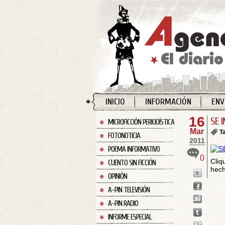
INICIO
INFORMACIÓN
ENV
16
SE 
MICROFICCIÓN PERIODÍSTICA
Mar
T
FOTONOTICIA
2011
POEMA INFORMATIVO
0
Cliq
CUENTO SIN FICCIÓN
hech
OPINIÓN
A-PIN TELEVISIÓN
A-PIN RADIO
INFORME ESPECIAL