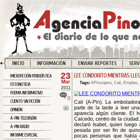
INICIO
INFORMACIÓN
ENVIAR REPORTES
SERV
23
LEE CONDORITO MIENTRAS LLEG
MICROFICCIÓN PERIODÍSTICA
Mar
Tags:
APinviajero
,
Cali
,
Empleo
,
FOTONOTICIA
2011
POEMA INFORMATIVO
0
CUENTO SIN FICCIÓN
Cali (A-Pin). La embolador
parte de la tarde a leer un
OPINIÓN
aparecía algún cliente. El 
A-PIN TELEVISIÓN
Caicedo, centro de la ciudad.
declaró Isabel, quien luego 
A-PIN RADIO
pesada por ser fin de quin
INFORME ESPECIAL
pocas personas que había 