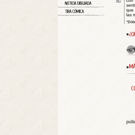
con 
NOTICIA DIBUJADA
sent
que 
TIRA CÓMICA
las 
*Dól
¿Q
MÁ
C
pull