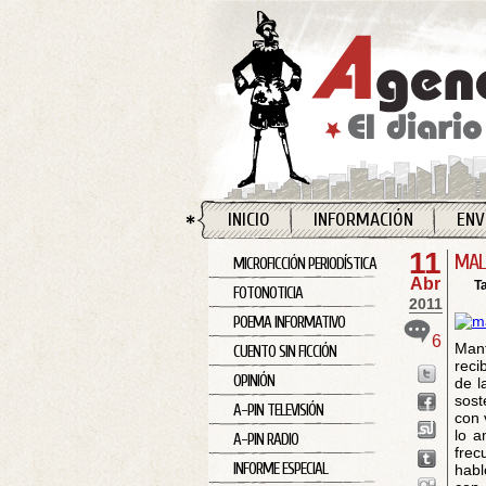
INICIO
INFORMACIÓN
ENV
11
MAL
MICROFICCIÓN PERIODÍSTICA
Abr
T
FOTONOTICIA
2011
POEMA INFORMATIVO
6
Mant
CUENTO SIN FICCIÓN
reci
OPINIÓN
de l
sost
A-PIN TELEVISIÓN
con 
lo a
A-PIN RADIO
frec
INFORME ESPECIAL
habl