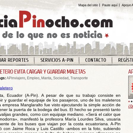
Mapa del sitio
Paute aquí
Apoye A
IAR REPORTES
SERVICIOS A-PIN
CONTACTO
REGÍST
ETERO EVITA CARGAR Y GUARDAR MALETAS
ags:
APinviajero
,
Empleo
,
Manta
,
Sociedad
,
Transporte
a, Ecuador (A-Pin). A pesar de que su trabajo consiste en
bir y guardar el equipaje de los pasajeros, uno de los maleteros
a empresa Manglaralto fue visto ejecutando la simple acción de
¿Q
ener la puerta de la bodega del bus. El hecho se presentó tanto
valijas grandes, como con equipaje mediano. «Será el calor que
modorra», manifestó la profesora María Lourdes Silva, usuaria
uente de los buses que viajan por la costa ecuatoriana. A-Pin
ó con Jaime Roca y Luis Castillo -ambos en la foto, subiendo