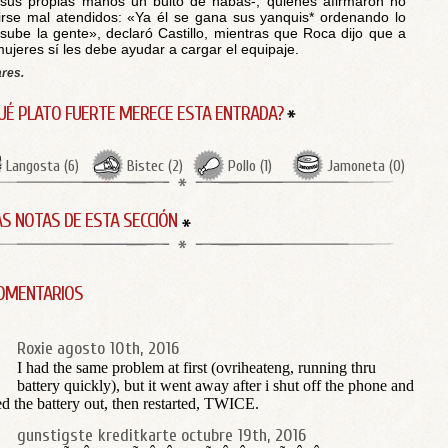
sus propias manos un bulto de habas-, quienes afirmaron no
irse mal atendidos: «Ya él se gana sus yanquis* ordenando lo
sube la gente», declaró Castillo, mientras que Roca dijo que a
mujeres sí les debe ayudar a cargar el equipaje.
ares.
UÉ PLATO FUERTE MERECE ESTA ENTRADA?
Langosta
(
6
)
Bistec
(
2
)
Pollo
(
1
)
Jamoneta
(
0
)
S NOTAS DE ESTA SECCIÓN
OMENTARIOS
Roxie
agosto 10th, 2016
I had the same problem at first (ovriheateng, running thru
battery quickly), but it went away after i shut off the phone and
ed the battery out, then restarted, TWICE.
gunstigste kreditkarte
octubre 19th, 2016