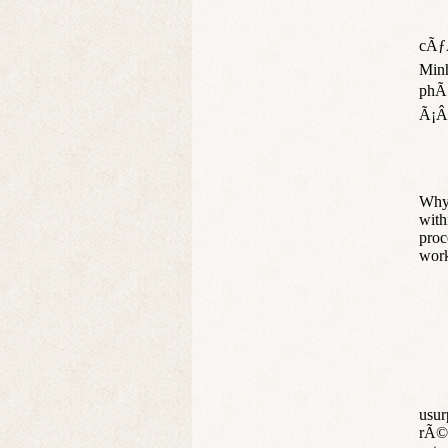
cÃƒ
Min
phÃ
Ã¡Â
Why 
with
proc
work
usur
rÃ©a