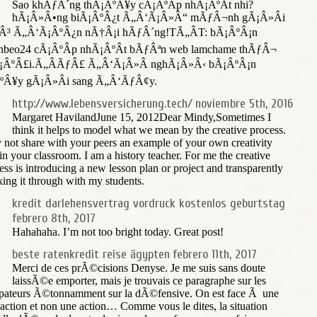
Sao khÃƒÂ´ng thÃ¡ÂºÂ¥y cÃ¡ÂºÂ­p nhÃ¡ÂºÂ­t nhi?
hÃ¡Â»Â•ng biÃ¡ÂºÂ¿t Ã„Â‘Ã¡Â»Â“ mÃƒÂ¬nh gÃ¡Â»Â­i
Â³ Ã„Â‘Ã¡ÂºÂ¿n nÃ†Â¡i hÃƒÂ´ng!TÃ„ÂT: bÃ¡ÂºÂ¡n
hbeo24 cÃ¡ÂºÂ­p nhÃ¡ÂºÂ­t bÃƒÂªn web lamchame thÃƒÂ¬
¡ÂºÂ£i.Ã„ÂÃƒÂ£ Ã„Â‘Ã¡Â»Â nghÃ¡Â»Â‹ bÃ¡ÂºÂ¡n
ºÂ¥y gÃ¡Â»Â­i sang Ã„Â‘ÃƒÂ¢y.
http://www.lebensversicherung.tech/
noviembre 5th, 2016
Margaret HavilandJune 15, 2012Dear Mindy,Sometimes I
think it helps to model what we mean by the creative process.
not share with your peers an example of your own creativity
in your classroom. I am a history teacher. For me the creative
ess is introducing a new lesson plan or project and transparently
ing it through with my students.
kredit darlehensvertrag vordruck kostenlos geburtstag
febrero 8th, 2017
Hahahaha. I’m not too bright today. Great post!
beste ratenkredit reise ägypten
febrero 11th, 2017
Merci de ces prÃ©cisions Denyse. Je me suis sans doute
laissÃ©e emporter, mais je trouvais ce paragraphe sur les
pateurs Ã©tonnamment sur la dÃ©fensive. On est face Ã une
ction et non une action… Comme vous le dites, la situation