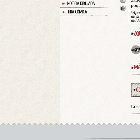
asev
NOTICIA DIBUJADA
pequ
TIRA CÓMICA
*Apo
de l
del A
¿Q
MÁ
C
Los 