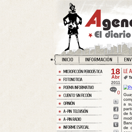
INICIO
INFORMACIÓN
ENV
18
LE 
MICROFICCIÓN PERIODÍSTICA
Abr
T
FOTONOTICIA
2011
POEMA INFORMATIVO
0
Guay
CUENTO SIN FICCIÓN
comp
OPINIÓN
a su
part
A-PIN TELEVISIÓN
de f
mode
A-PIN RADIO
Banc
INFORME ESPECIAL
de c