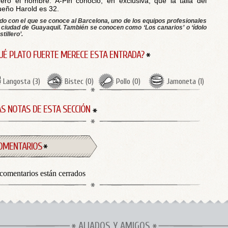
eró el hombre. A-Pin conoció, en exclusiva, que la talla del
eño Harold es 32.
do con el que se conoce al Barcelona, uno de los equipos profesionales
a ciudad de Guayaquil. También se conocen como ‘Los canarios’ o ‘ídolo
stillero’.
UÉ PLATO FUERTE MERECE ESTA ENTRADA?
Langosta
(
3
)
Bistec
(
0
)
Pollo
(
0
)
Jamoneta
(
1
)
S NOTAS DE ESTA SECCIÓN
OMENTARIOS
comentarios están cerrados
ALIADOS Y AMIGOS