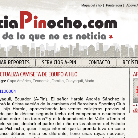
Mapa del sitio
Paute aquí
Apoye A
IAR REPORTES
SERVICIOS A-PIN
CONTACTO
REGÍST
ACTUALIZA CAMISETA DE EQUIPO A HIJO
ags:
Copa América
,
Economía
,
Familia
,
Guayaquil
,
Moda
aquil, Ecuador (A-Pin). El señor Harold Andrés Sánchez le
ró la última versión de la camiseta del Barcelona Sporting Club
 hijo Harold, aprovechando las ventas callejeras previas al
¿Q
ido por la décimo segunda fecha del campeonato ecuatoriano
útbol entre ‘Los toreros’* y el Independiente del Valle. «Tenía el
lo viejo», declaró el padre del niño en las afueras del Estadio
o Pichincha, quien luego informó que la prenda tuvo un costo
inco dólares. «Ésta es diferente, tiene unas rayas nuevas»,