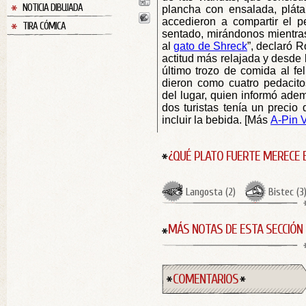
NOTICIA DIBUJADA
plancha con ensalada, pláta
accedieron a compartir el p
TIRA CÓMICA
sentado, mirándonos mientr
al
gato de Shreck
”, declaró 
actitud más relajada y desde l
último trozo de comida al fel
dieron como cuatro pedacito
del lugar, quien informó ade
dos turistas tenía un precio 
incluir la bebida. [Más
A-Pin V
¿QUÉ PLATO FUERTE MERECE 
Langosta
(
2
)
Bistec
(
3
MÁS NOTAS DE ESTA SECCIÓN
COMENTARIOS