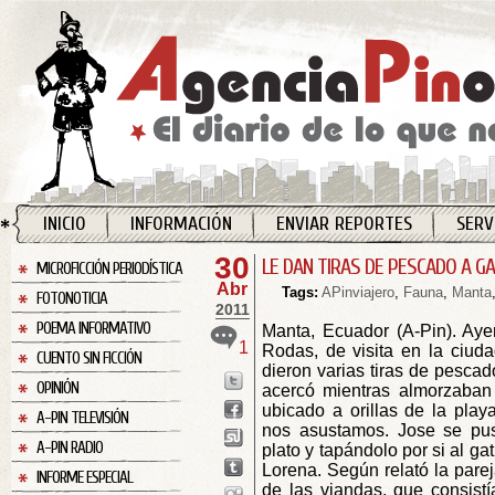
INICIO
INFORMACIÓN
ENVIAR REPORTES
SERV
30
LE DAN TIRAS DE PESCADO A G
MICROFICCIÓN PERIODÍSTICA
Abr
Tags:
APinviajero
,
Fauna
,
Manta
FOTONOTICIA
2011
POEMA INFORMATIVO
Manta, Ecuador (A-Pin). Aye
1
Rodas, de visita en la ciuda
CUENTO SIN FICCIÓN
dieron varias tiras de pescad
OPINIÓN
acercó mientras almorzaban 
ubicado a orillas de la play
A-PIN TELEVISIÓN
nos asustamos. Jose se pus
A-PIN RADIO
plato y tapándolo por si al ga
Lorena. Según relató la parej
INFORME ESPECIAL
de las viandas, que consistí