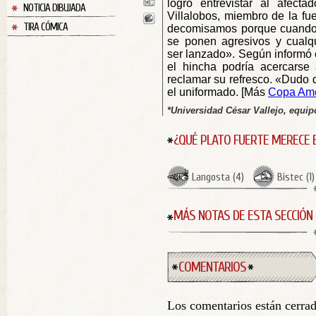
logró entrevistar al afect
NOTICIA DIBUJADA
Villalobos, miembro de la fue
TIRA CÓMICA
decomisamos porque cuando 
se ponen agresivos y cualq
ser lanzado». Según informó e
el hincha podría acercarse 
reclamar su refresco. «Dudo 
el uniformado. [Más
Copa Amé
*Universidad César Vallejo, equipo
¿QUÉ PLATO FUERTE MERECE 
Langosta
(
4
)
Bistec
(
1
)
MÁS NOTAS DE ESTA SECCIÓN
COMENTARIOS
Los comentarios están cerra