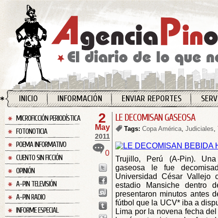
INICIO
INFORMACIÓN
ENVIAR REPORTES
SERV
2
LE DECOMISAN GASEOSA
MICROFICCIÓN PERIODÍSTICA
May
Tags:
Copa América
,
Judiciales
,
FOTONOTICIA
2011
POEMA INFORMATIVO
0
CUENTO SIN FICCIÓN
Trujillo, Perú (A-Pin). Un
gaseosa le fue decomisa
OPINIÓN
Universidad César Vallejo c
A-PIN TELEVISIÓN
estadio Mansiche dentro 
presentaron minutos antes d
A-PIN RADIO
fútbol que la UCV* iba a dispu
INFORME ESPECIAL
Lima por la novena fecha de