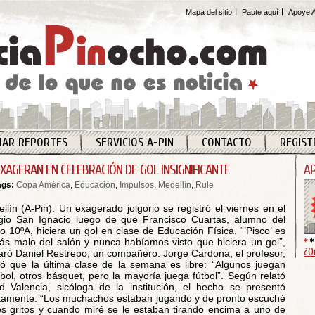
Mapa del sitio
Paute aquí
Apoye A
IAR REPORTES
SERVICIOS A-PIN
CONTACTO
REGÍST
EXAGERAN EN CELEBRACIÓN DE GOL INSIGNIFICANTE
ags:
Copa América
,
Educación
,
Impulsos
,
Medellín
,
Rule
llín (A-Pin). Un exagerado jolgorio se registró el viernes en el
gio San Ignacio luego de que Francisco Cuartas, alumno del
o 10ºA, hiciera un gol en clase de Educación Física. “’Pisco’ es
ás malo del salón y nunca habíamos visto que hiciera un gol”,
¿Q
aró Daniel Restrepo, un compañero. Jorge Cardona, el profesor,
có que la última clase de la semana es libre: “Algunos juegan
ibol, otros básquet, pero la mayoría juega fútbol”. Según relató
id Valencia, sicóloga de la institución, el hecho se presentó
tamente: “Los muchachos estaban jugando y de pronto escuché
os gritos y cuando miré se le estaban tirando encima a uno de