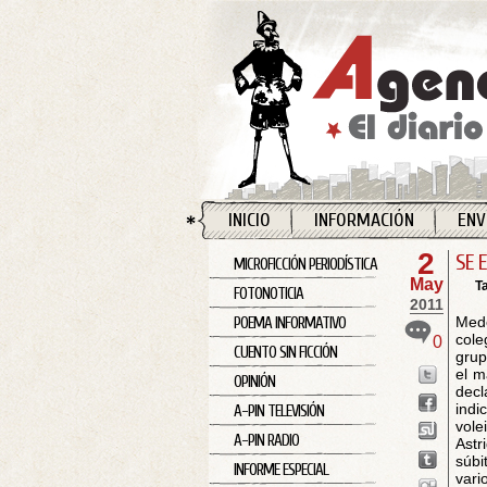
INICIO
INFORMACIÓN
ENV
2
SE 
MICROFICCIÓN PERIODÍSTICA
May
T
FOTONOTICIA
2011
Mede
POEMA INFORMATIVO
cole
0
CUENTO SIN FICCIÓN
grup
el m
OPINIÓN
decl
indi
A-PIN TELEVISIÓN
vole
A-PIN RADIO
Astr
súbi
INFORME ESPECIAL
vari