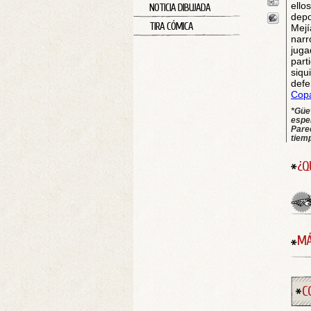
ello
NOTICIA DIBUJADA
depo
TIRA CÓMICA
Mejí
narr
juga
part
siqu
defe
Cop
*Güev
esper
Parec
tiem
¿Q
MÁ
C