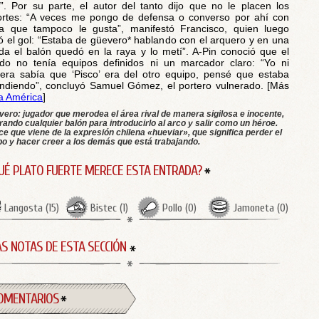
s”. Por su parte, el autor del tanto dijo que no le placen los
rtes: “A veces me pongo de defensa o converso por ahí con
a que tampoco le gusta”, manifestó Francisco, quien luego
ó el gol: “Estaba de güevero* hablando con el arquero y en una
da el balón quedó en la raya y lo metí”. A-Pin conoció que el
ido no tenía equipos definidos ni un marcador claro: “Yo ni
iera sabía que ‘Pisco’ era del otro equipo, pensé que estaba
ndiendo”, concluyó Samuel Gómez, el portero vulnerado. [Más
a América
]
ero: jugador que merodea el área rival de manera sigilosa e inocente,
ando cualquier balón para introducirlo al arco y salir como un héroe.
e que viene de la expresión chilena «hueviar», que significa perder el
po y hacer creer a los demás que está trabajando.
UÉ PLATO FUERTE MERECE ESTA ENTRADA?
Langosta
(
15
)
Bistec
(
1
)
Pollo
(
0
)
Jamoneta
(
0
)
S NOTAS DE ESTA SECCIÓN
OMENTARIOS