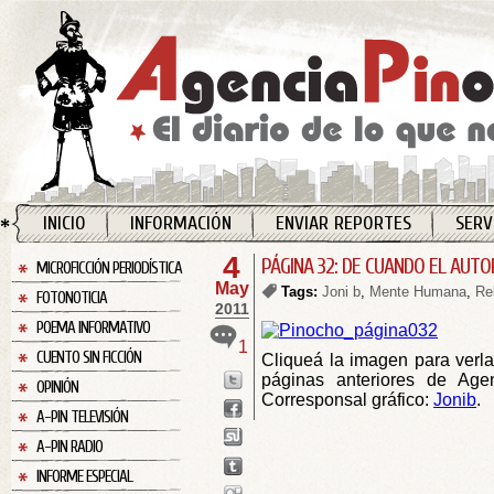
INICIO
INFORMACIÓN
ENVIAR REPORTES
SERV
4
PÁGINA 32: DE CUANDO EL AUTO
MICROFICCIÓN PERIODÍSTICA
May
Tags:
Joni b
,
Mente Humana
,
Re
FOTONOTICIA
2011
POEMA INFORMATIVO
1
CUENTO SIN FICCIÓN
Cliqueá la imagen para verla
páginas anteriores de Ag
OPINIÓN
Corresponsal gráfico:
Jonib
.
A-PIN TELEVISIÓN
A-PIN RADIO
INFORME ESPECIAL