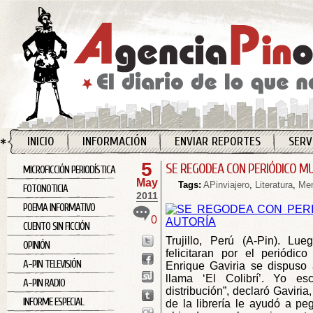
INICIO
INFORMACIÓN
ENVIAR REPORTES
SERV
5
SE REGODEA CON PERIÓDICO MU
MICROFICCIÓN PERIODÍSTICA
May
Tags:
APinviajero
,
Literatura
,
Me
FOTONOTICIA
2011
POEMA INFORMATIVO
0
CUENTO SIN FICCIÓN
Trujillo, Perú (A-Pin). Lu
OPINIÓN
felicitaran por el periódic
A-PIN TELEVISIÓN
Enrique Gaviria se dispuso 
llama ‘El Colibrí’. Yo es
A-PIN RADIO
distribución”, declaró Gaviria
INFORME ESPECIAL
de la librería le ayudó a peg