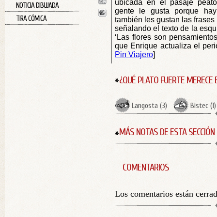
ubicada en el pasaje peaton
NOTICIA DIBUJADA
gente le gusta porque ha
TIRA CÓMICA
también les gustan las frases 
señalando el texto de la esqui
‘Las flores son pensamientos
que Enrique actualiza el pe
Pin Viajero
]
¿QUÉ PLATO FUERTE MERECE 
Langosta
(
3
)
Bistec
(
1
)
MÁS NOTAS DE ESTA SECCIÓN
COMENTARIOS
Los comentarios están cerra