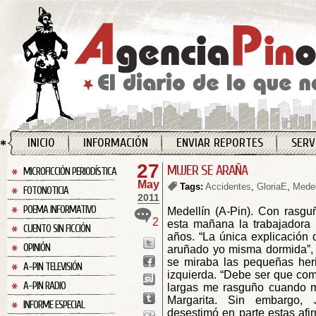
INICIO
INFORMACIÓN
ENVIAR REPORTES
SERV
27
MUJER SE ARAÑA
MICROFICCIÓN PERIODÍSTICA
May
Tags:
Accidentes
,
GloriaE
,
Medel
FOTONOTICIA
2011
POEMA INFORMATIVO
Medellín (A-Pin). Con rasg
2
esta mañana la trabajadora 
CUENTO SIN FICCIÓN
años. “La única explicación
OPINIÓN
aruñado yo misma dormida”, l
se miraba las pequeñas her
A-PIN TELEVISIÓN
izquierda. “Debe ser que com
A-PIN RADIO
largas me rasguño cuando 
Margarita. Sin embargo, 
INFORME ESPECIAL
desestimó en parte estas afi