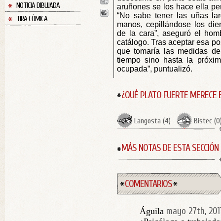
NOTICIA DIBUJADA
aruñones se los hace ella per
“No sabe tener las uñas lar
TIRA CÓMICA
manos, cepillándose los dien
de la cara”, aseguró el hom
catálogo. Tras aceptar esa pos
que tomaría las medidas del
tiempo sino hasta la próx
ocupada”, puntualizó.
¿QUÉ PLATO FUERTE MERECE 
Langosta
(
4
)
Bistec
(
0
MÁS NOTAS DE ESTA SECCIÓN
COMENTARIOS
mayo 27th, 201
Águila