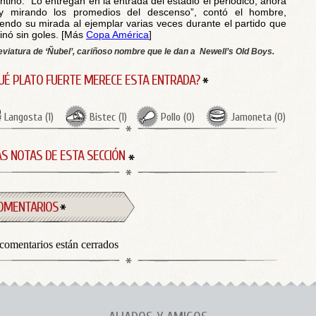
ntino: “Lo entregan en la entrada del estadio el periódico, ahora
oy mirando los promedios del descenso”, contó el hombre,
iendo su mirada al ejemplar varias veces durante el partido que
inó sin goles. [Más
Copa América
]
eviatura de ‘Ñubel’, cariñoso nombre que le dan a Newell’s Old Boys.
UÉ PLATO FUERTE MERECE ESTA ENTRADA?
Langosta
(
1
)
Bistec
(
1
)
Pollo
(
0
)
Jamoneta
(
0
)
S NOTAS DE ESTA SECCIÓN
OMENTARIOS
comentarios están cerrados