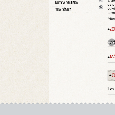
arge
NOTICIA DIBUJADA
est
volv
TIRA CÓMICA
term
*Abr
¿Q
MÁ
C
Los 