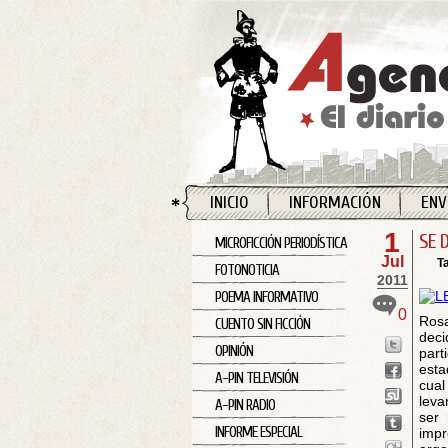
INICIO
INFORMACIÓN
ENV
1
SE 
MICROFICCIÓN PERIODÍSTICA
Jul
T
FOTONOTICIA
2011
POEMA INFORMATIVO
0
Rosa
CUENTO SIN FICCIÓN
deci
OPINIÓN
part
esta
A-PIN TELEVISIÓN
cual
leva
A-PIN RADIO
ser 
INFORME ESPECIAL
impr