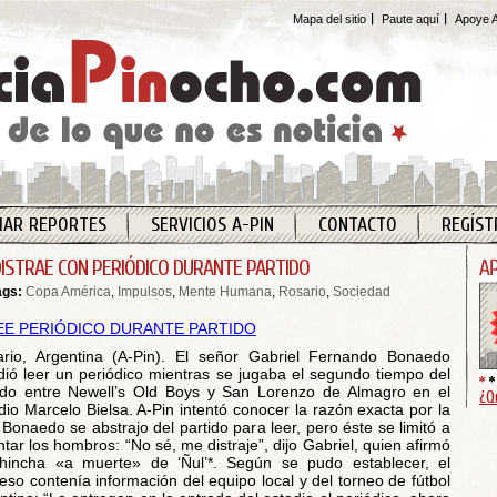
Mapa del sitio
Paute aquí
Apoye A
IAR REPORTES
SERVICIOS A-PIN
CONTACTO
REGÍST
DISTRAE CON PERIÓDICO DURANTE PARTIDO
ags:
Copa América
,
Impulsos
,
Mente Humana
,
Rosario
,
Sociedad
rio, Argentina (A-Pin). El señor Gabriel Fernando Bonaedo
dió leer un periódico mientras se jugaba el segundo tiempo del
ido entre Newell’s Old Boys y San Lorenzo de Almagro en el
¿Q
dio Marcelo Bielsa. A-Pin intentó conocer la razón exacta por la
 Bonaedo se abstrajo del partido para leer, pero éste se limitó a
ntar los hombros: “No sé, me distraje”, dijo Gabriel, quien afirmó
hincha «a muerte» de ‘Ñul’*. Según se pudo establecer, el
eso contenía información del equipo local y del torneo de fútbol