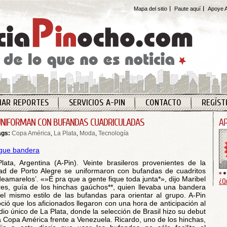
Mapa del sitio
Paute aquí
Apoye A
IAR REPORTES
SERVICIOS A-PIN
CONTACTO
REGÍST
UNIFORMAN CON BUFANDAS CUADRICULADAS
ags:
Copa América
,
La Plata
,
Moda
,
Tecnología
lata, Argentina (A-Pin). Veinte brasileros provenientes de la
ad de Porto Alegre se uniformaron con bufandas de cuadritos
deamarelos’. «»É pra que a gente fique toda junta*», dijo Maribel
¿Q
es, guía de los hinchas gaúchos**, quien llevaba una bandera
el mismo estilo de las bufandas para orientar al grupo. A-Pin
ció que los aficionados llegaron con una hora de anticipación al
dio único de La Plata, donde la selección de Brasil hizo su debut
a Copa América frente a Venezuela. Ricardo, uno de los hinchas,