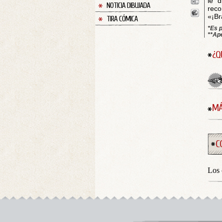
le d
NOTICIA DIBUJADA
reco
«¡Br
TIRA CÓMICA
*Es 
**Ape
¿Q
MÁ
C
Los 