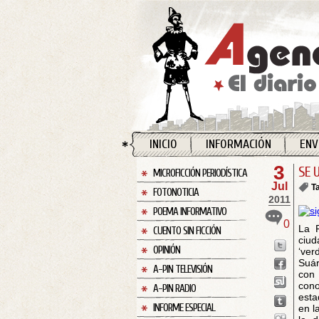
INICIO
INFORMACIÓN
ENV
3
SE 
MICROFICCIÓN PERIODÍSTICA
Jul
T
FOTONOTICIA
2011
POEMA INFORMATIVO
0
La P
CUENTO SIN FICCIÓN
ciud
OPINIÓN
‘ver
Suár
A-PIN TELEVISIÓN
con 
cono
A-PIN RADIO
esta
INFORME ESPECIAL
en l