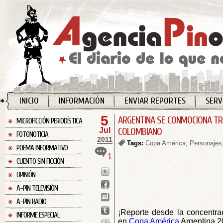
INICIO
INFORMACIÓN
ENVIAR REPORTES
SERV
5
ARGENTINA SE CONMOCIONA TR
MICROFICCIÓN PERIODÍSTICA
Jul
COLOMBIANO
FOTONOTICIA
2011
Tags:
Copa América
,
Personajes
POEMA INFORMATIVO
1
CUENTO SIN FICCIÓN
OPINIÓN
A-PIN TELEVISIÓN
A-PIN RADIO
¡Reporte desde la concentra
INFORME ESPECIAL
en
Copa América
Argentina 2