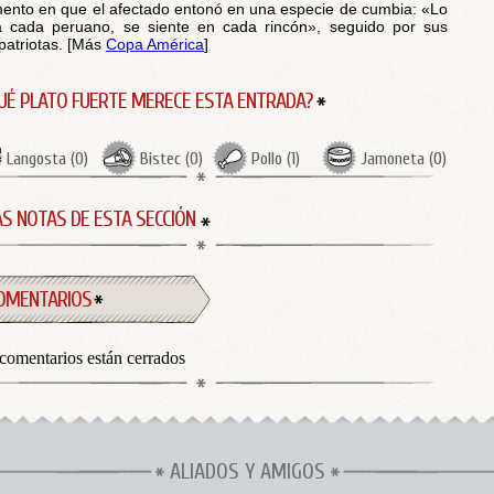
nto en que el afectado entonó en una especie de cumbia: «Lo
a cada peruano, se siente en cada rincón», seguido por sus
atriotas. [Más
Copa América
]
UÉ PLATO FUERTE MERECE ESTA ENTRADA?
Langosta
(
0
)
Bistec
(
0
)
Pollo
(
1
)
Jamoneta
(
0
)
S NOTAS DE ESTA SECCIÓN
OMENTARIOS
comentarios están cerrados
ALIADOS Y AMIGOS