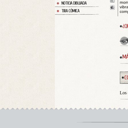
mome
NOTICIA DIBUJADA
vibr
TIRA CÓMICA
comp
¿Q
MÁ
C
Los 