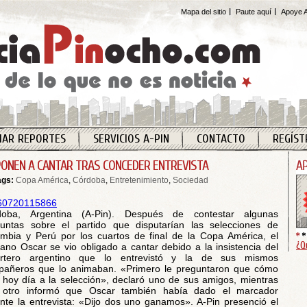
Mapa del sitio
Paute aquí
Apoye A
IAR REPORTES
SERVICIOS A-PIN
CONTACTO
REGÍST
PONEN A CANTAR TRAS CONCEDER ENTREVISTA
ags:
Copa América
,
Córdoba
,
Entretenimiento
,
Sociedad
doba, Argentina (A-Pin). Después de contestar algunas
untas sobre el partido que disputarían las selecciones de
mbia y Perú por los cuartos de final de la Copa América, el
¿Q
ano Oscar se vio obligado a cantar debido a la insistencia del
ortero argentino que lo entrevistó y la de sus mismos
añeros que lo animaban. «Primero le preguntaron que cómo
 hoy día a la selección», declaró uno de sus amigos, mientras
 otro informó que Oscar también había dado el marcador
nte la entrevista: «Dijo dos uno ganamos». A-Pin presenció el