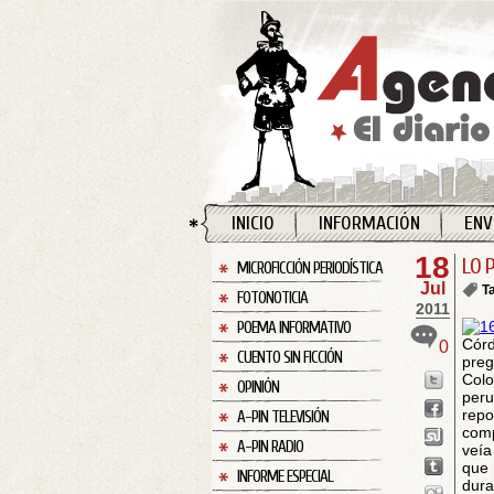
INICIO
INFORMACIÓN
ENV
18
LO 
MICROFICCIÓN PERIODÍSTICA
Jul
T
FOTONOTICIA
2011
POEMA INFORMATIVO
Cór
0
CUENTO SIN FICCIÓN
preg
Colo
OPINIÓN
peru
rep
A-PIN TELEVISIÓN
comp
A-PIN RADIO
veía
que
INFORME ESPECIAL
dura