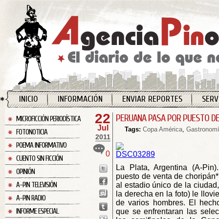
INICIO
INFORMACIÓN
ENVIAR REPORTES
SERV
22
PERUANA PASA POR PUESTO DE
MICROFICCIÓN PERIODÍSTICA
Jul
Tags:
Copa América
,
Gastronom
FOTONOTICIA
2011
POEMA INFORMATIVO
0
CUENTO SIN FICCIÓN
La Plata, Argentina (A-Pin
OPINIÓN
puesto de venta de choripán*
A-PIN TELEVISIÓN
al estadio único de la ciudad
la derecha en la foto) le llov
A-PIN RADIO
de varios hombres. El hecho
INFORME ESPECIAL
que se enfrentaran las sele