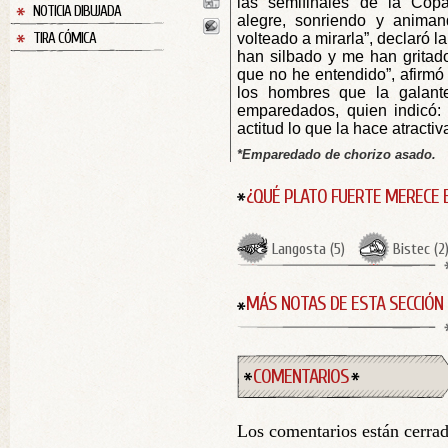
las semifinales de la Co
NOTICIA DIBUJADA
alegre, sonriendo y animan
TIRA CÓMICA
volteado a mirarla”, declaró 
han silbado y me han gritad
que no he entendido”, afirmó
los hombres que la galant
emparedados, quien indicó: 
actitud lo que la hace atracti
*Emparedado de chorizo asado.
¿QUÉ PLATO FUERTE MERECE 
Langosta
(
5
)
Bistec
(
2
MÁS NOTAS DE ESTA SECCIÓN
COMENTARIOS
Los comentarios están cerra