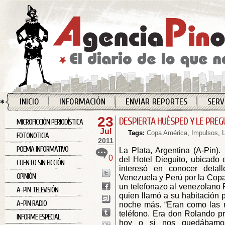
INICIO
INFORMACIÓN
ENVIAR REPORTES
SERV
23
DESPIERTA HUÉSPED Y LE PREG
MICROFICCIÓN PERIODÍSTICA
Jul
Tags:
Copa América
,
Impulsos
,
L
FOTONOTICIA
2011
POEMA INFORMATIVO
La Plata, Argentina (A-Pin).
0
del Hotel Dieguito, ubicado 
CUENTO SIN FICCIÓN
interesó en conocer detal
OPINIÓN
Venezuela y Perú por la Copa
un telefonazo al venezolano 
A-PIN TELEVISIÓN
quien llamó a su habitación p
A-PIN RADIO
noche más. “Eran como las 
teléfono. Era don Rolando p
INFORME ESPECIAL
hoy o si nos quedábamo