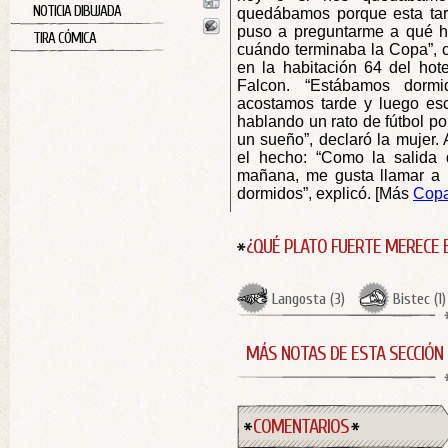
NOTICIA DIBUJADA
quedábamos porque esta tard
puso a preguntarme a qué ho
TIRA CÓMICA
cuándo terminaba la Copa”, 
en la habitación 64 del hot
Falcon. “Estábamos dorm
acostamos tarde y luego es
hablando un rato de fútbol po
un sueño”, declaró la mujer.
el hecho: “Como la salida 
mañana, me gusta llamar a
dormidos”, explicó. [Más
Copa
¿QUÉ PLATO FUERTE MERECE 
Langosta
(
3
)
Bistec
(
1
)
MÁS NOTAS DE ESTA SECCIÓN
COMENTARIOS