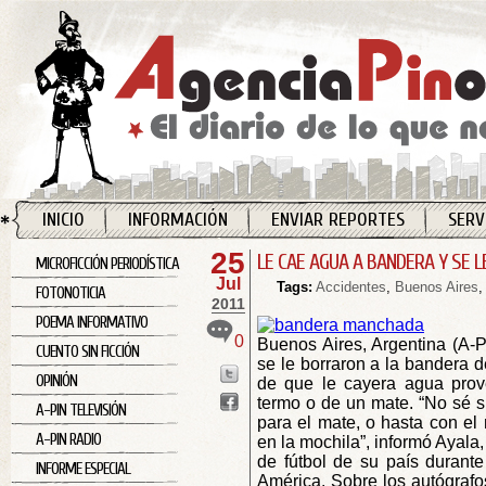
INICIO
INFORMACIÓN
ENVIAR REPORTES
SERV
25
LE CAE AGUA A BANDERA Y SE
MICROFICCIÓN PERIODÍSTICA
Jul
Tags:
Accidentes
,
Buenos Aires
FOTONOTICIA
2011
POEMA INFORMATIVO
0
Buenos Aires, Argentina (A-P
CUENTO SIN FICCIÓN
se le borraron a la bandera 
OPINIÓN
de que le cayera agua prov
termo o de un mate. “No sé s
A-PIN TELEVISIÓN
para el mate, o hasta con el
A-PIN RADIO
en la mochila”, informó Ayala
de fútbol de su país durante
INFORME ESPECIAL
América. Sobre los autógrafos