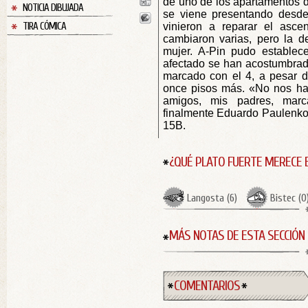
de uno de los apartamentos de
NOTICIA DIBUJADA
se viene presentando desd
TIRA CÓMICA
vinieron a reparar el asce
cambiaron varias, pero la de
mujer. A-Pin pudo establece
afectado se han acostumbrad
marcado con el 4, a pesar d
once pisos más. «No nos hac
amigos, mis padres, marc
finalmente Eduardo Paulenko,
15B.
¿QUÉ PLATO FUERTE MERECE 
Langosta
(
6
)
Bistec
(
0
MÁS NOTAS DE ESTA SECCIÓN
COMENTARIOS