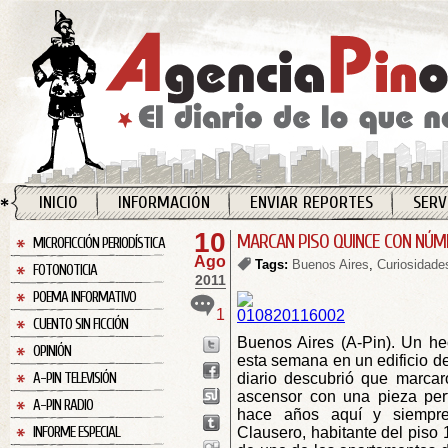
INICIO
INFORMACIÓN
ENVIAR REPORTES
SERV
10
MARCAN PISO QUINCE CON NÚ
MICROFICCIÓN PERIODÍSTICA
Ago
Tags:
Buenos Aires
,
Curiosidade
FOTONOTICIA
2011
POEMA INFORMATIVO
1
CUENTO SIN FICCIÓN
Buenos Aires (A-Pin). Un he
OPINIÓN
esta semana en un edificio d
A-PIN TELEVISIÓN
diario descubrió que marcar
ascensor con una pieza per
A-PIN RADIO
hace años aquí y siempre
INFORME ESPECIAL
Clausero, habitante del piso 