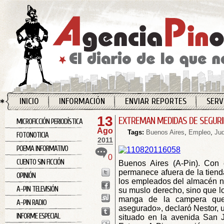
INICIO
INFORMACIÓN
ENVIAR REPORTES
SERV
13
EXTREMAN MEDIDAS DE SEGURI
MICROFICCIÓN PERIODÍSTICA
Ago
Tags:
Buenos Aires
,
Empleo
,
Jud
FOTONOTICIA
2011
POEMA INFORMATIVO
0
CUENTO SIN FICCIÓN
Buenos Aires (A-Pin). Con 
permanece afuera de la tienda
OPINIÓN
los empleados del almacén n
A-PIN TELEVISIÓN
su muslo derecho, sino que lo
manga de la campera que 
A-PIN RADIO
asegurado», declaró Nestor, u
INFORME ESPECIAL
situado en la avenida San J