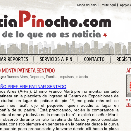
Mapa del sitio
Paute aquí
Apoye A
IAR REPORTES
SERVICIOS A-PIN
CONTACTO
REGÍST
O MONTA PATINETA SENTADO
ags:
Buenos Aires
,
Deportes
,
Familia
,
Impulsos
,
Infancia
os Aires (A-Pin). El niño Franco Marti prefirió montar sentado
atineta en la plazoleta de ingreso al Centro de Exposiciones de
 ciudad, en lugar de patinar de pie. “Y, me gusta más así, se
¿Q
iza más fácil”, dijo el pequeño, quien acudió a lugar en
añía de su padre. “Está practicando, recién le compramos la
neta al nene y todavía no la maneja bien”, explicó el señor Marti.
n observó durante un rato la rutina de Marco y pudo constatar
ésta consistió siempre en sentarse en la patineta desde la curva
n puente poco pronunciado y lanzarse desde allí hasta la plaza