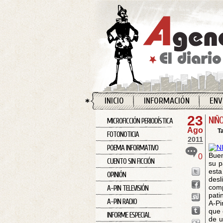
INICIO
INFORMACIÓN
ENV
23
NIÑ
MICROFICCIÓN PERIODÍSTICA
Ago
T
FOTONOTICIA
2011
POEMA INFORMATIVO
Buen
0
CUENTO SIN FICCIÓN
su p
esta
OPINIÓN
desl
comp
A-PIN TELEVISIÓN
pati
A-PIN RADIO
A-Pi
que 
INFORME ESPECIAL
de u