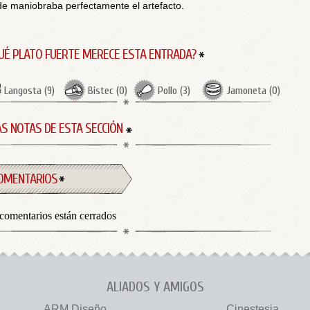
e maniobraba perfectamente el artefacto.
UÉ PLATO FUERTE MERECE ESTA ENTRADA?
Langosta
(
9
)
Bistec
(
0
)
Pollo
(
3
)
Jamoneta
(
0
)
S NOTAS DE ESTA SECCIÓN
OMENTARIOS
comentarios están cerrados
ALIADOS Y AMIGOS
ARM Diseño
Cinestesia