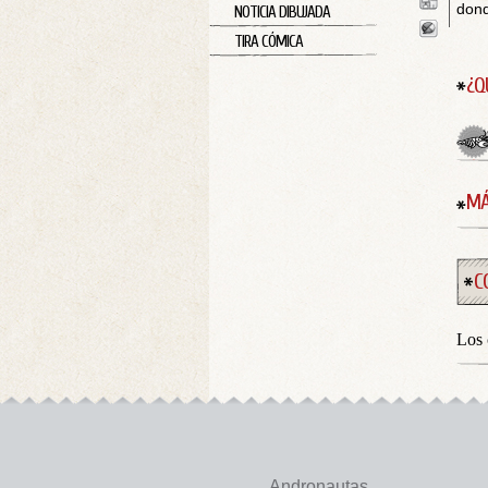
dond
NOTICIA DIBUJADA
TIRA CÓMICA
¿Q
MÁ
C
Los 
Andronautas