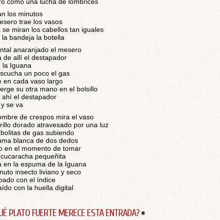
o como una lucha de lombrices
n los minutos
esero trae los vasos
s se miran los cabellos tan iguales
 la bandeja la botella
ntal anaranjado el mesero
 de allí el destapador
 la Iguana
scucha un poco el gas
e en cada vaso largo
rge su otra mano en el bolsillo
 ahí el destapador
 y se va
ombre de crespos mira el vaso
illo dorado atravesado por una luz
bolitas de gas subiendo
ma blanca de dos dedos
o en el momento de tomar
cucaracha pequeñita
a en la espuma de la Iguana
nuto insecto liviano y seco
pado con el índice
aído con la huella digital
UÉ PLATO FUERTE MERECE ESTA ENTRADA?