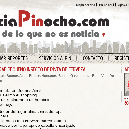
Mapa del sitio
Paute aquí
Apoye A
IAR REPORTES
SERVICIOS A-PIN
CONTACTO
REGÍST
RAE PEQUEÑO INSECTO DE PINTA DE CERVEZA
ags:
Buenos Aires
,
Errores Humanos
,
Fauna
,
Gastronomía
,
Rule
,
Vida De
ja
e fría en Buenos Aires
 Palermo el shopping
 un restaurante un hombre
¿Q
a mujer
dedor del lugar almacenes de ropa
 cara
 la mesa una cerveza marca Iguana
nada por la pareja de cabello ensortijado