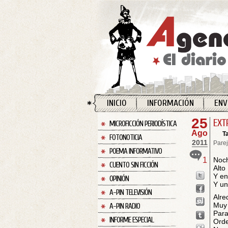
INICIO
INFORMACIÓN
ENV
25
EXT
MICROFICCIÓN PERIODÍSTICA
Ago
T
FOTONOTICIA
2011
Pare
POEMA INFORMATIVO
1
Noch
CUENTO SIN FICCIÓN
Alto
Y en
OPINIÓN
Y un
A-PIN TELEVISIÓN
Alre
Muy
A-PIN RADIO
Para
INFORME ESPECIAL
Orde