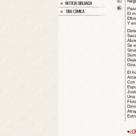
Negr
NOTICIA DIBUJADA
Pasa
TIRA CÓMICA
El m
Ello
Y en
Dela
Saca
Abre
Se e
Sirv
Sume
Deja
Gira
El h
Amar
Con 
Espu
Just
Una 
Flot
Dimi
Atra
Extr
¿Q