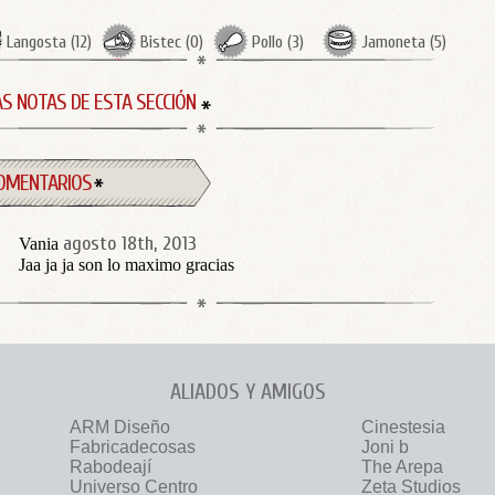
Langosta
(
12
)
Bistec
(
0
)
Pollo
(
3
)
Jamoneta
(
5
)
S NOTAS DE ESTA SECCIÓN
OMENTARIOS
agosto 18th, 2013
Vania
Jaa ja ja son lo maximo gracias
ALIADOS Y AMIGOS
ARM Diseño
Cinestesia
Fabricadecosas
Joni b
Rabodeají
The Arepa
Universo Centro
Zeta Studios