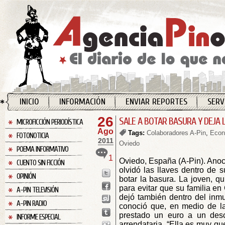
INICIO
INFORMACIÓN
ENVIAR REPORTES
SERV
26
SALE A BOTAR BASURA Y DEJA 
MICROFICCIÓN PERIODÍSTICA
Ago
Tags:
Colaboradores A-Pin
,
Econ
FOTONOTICIA
2011
Oviedo
POEMA INFORMATIVO
1
Oviedo, España (A-Pin). Ano
CUENTO SIN FICCIÓN
olvidó las llaves dentro de 
OPINIÓN
botar la basura. La joven, q
para evitar que su familia e
A-PIN TELEVISIÓN
dejó también dentro del inmu
A-PIN RADIO
conoció que, en medio de la 
prestado un euro a un desc
INFORME ESPECIAL
arrendataria. “Ella es muy q