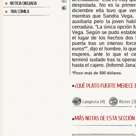
NOTICIA DIBUJADA
despistada. No es la prime
diciembre ella tuvo que ven
TIRA CÓMICA
mientras que Sandra Vega, l
auxiliarla pero la joven hab
cerradura. “La única opción fu
Vega. Según se pudo establec
el lugar de los hechos dos 
puerta tras un intenso forc
euros*”, dijo el hombre, lo qu
mujeres, ante lo que el ce
terminó sudado tras la opera
hasta el cajero. (Informó Jana
*Poco más de 500 dólares.
¿QUÉ PLATO FUERTE MERECE 
Langosta
(
4
)
Bistec
(
3
MÁS NOTAS DE ESTA SECCIÓN