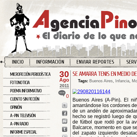
INICIO
INFORMACIÓN
ENVIAR REPORTES
SERV
30
SE AMARRA TENIS EN MEDIO D
MICROFICCIÓN PERIODÍSTICA
Ago
Tags:
Buenos Aires
,
Infancia
,
Mo
FOTONOTICIA
2011
POEMA INFORMATIVO
0
CUENTO SIN FICCIÓN
Buenos Aires (A-Pin). El niñ
amarrándose los cordones de 
OPINIÓN
de un andén de aproximadam
A-PIN TELEVISIÓN
hecho se registró luego de q
de fútbol que rodó por la a
A-PIN RADIO
Balcarce, momento en que se 
INFORME ESPECIAL
del zapato izquierdo desatad