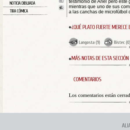
testimonio de Ariel pero éste 
NOTICIA DIBUJADA
mientras que uno de sus comp
TIRA CÓMICA
a las canchas de microfútbol 
¿QUÉ PLATO FUERTE MERECE 
Langosta
(
9
)
Bistec
(
0
MÁS NOTAS DE ESTA SECCIÓN
COMENTARIOS
Los comentarios están cerra
ALI