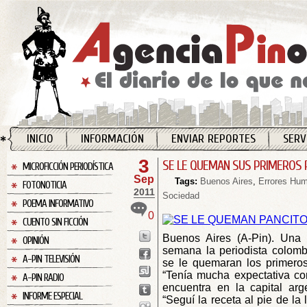
INICIO
INFORMACIÓN
ENVIAR REPORTES
SERV
3
SE LE QUEMAN SUS PRIMEROS 
MICROFICCIÓN PERIODÍSTICA
Sep
Tags:
Buenos Aires
,
Errores Hu
FOTONOTICIA
2011
Sociedad
POEMA INFORMATIVO
0
CUENTO SIN FICCIÓN
Buenos Aires (A-Pin). Una 
OPINIÓN
semana la periodista colom
A-PIN TELEVISIÓN
se le quemaran los primero
“Tenía mucha expectativa con
A-PIN RADIO
encuentra en la capital arg
INFORME ESPECIAL
“Seguí la receta al pie de la 