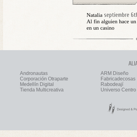
septiembre 6th
Natalia
Al fin alguien hace un
en un casino
ALI
Andronautas
ARM Diseño
Corporación Otraparte
Fabricadecosas
Medellín Digital
Rabodeají
Tienda Multicreativa
Universo Centro