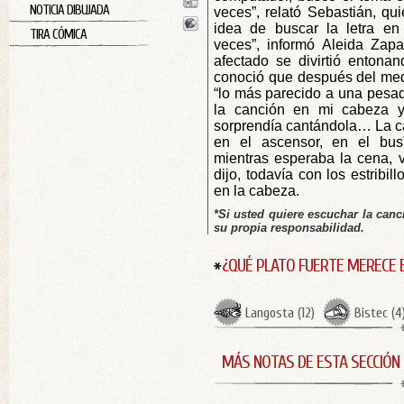
NOTICIA DIBUJADA
veces”, relató Sebastián, qu
idea de buscar la letra en 
TIRA CÓMICA
veces”, informó Aleida Zapa
afectado se divirtió entona
conoció que después del med
“lo más parecido a una pesadi
la canción en mi cabeza
sorprendía cantándola… La can
en el ascensor, en el bus
mientras esperaba la cena, 
dijo, todavía con los estribil
en la cabeza.
*Si usted quiere escuchar la can
su propia responsabilidad.
¿QUÉ PLATO FUERTE MERECE 
Langosta
(
12
)
Bistec
(
4
MÁS NOTAS DE ESTA SECCIÓN