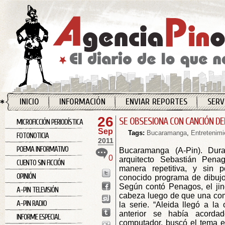
INICIO
INFORMACIÓN
ENVIAR REPORTES
SERV
26
SE OBSESIONA CON CANCIÓN D
MICROFICCIÓN PERIODÍSTICA
Sep
Tags:
Bucaramanga
,
Entretenimi
FOTONOTICIA
2011
POEMA INFORMATIVO
Bucaramanga (A-Pin). Dura
0
arquitecto Sebastián Pena
CUENTO SIN FICCIÓN
manera repetitiva, y sin p
OPINIÓN
conocido programa de dibujo
Según contó Penagos, el jin
A-PIN TELEVISIÓN
cabeza luego de que una com
A-PIN RADIO
la serie. “Aleida llegó a la
anterior se había acorda
INFORME ESPECIAL
computador, buscó el tema e