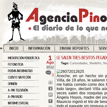
INICIO
INFORMACIÓN
ENVIAR REPORTES
SERV
1
LE SALEN TRES BESITOS PEGA
MICROFICCIÓN PERIODÍSTICA
Ago
Tags:
Curiosidades
,
Medellín
,
Nu
FOTONOTICIA
2012
POEMA INFORMATIVO
3
Anoche, en un hecho sin pr
CUENTO SIN FICCIÓN
Villa, de 19 años, le salieron
OPINIÓN
me había comido como dos b
todo largo», declaró Villa a
A-PIN TELEVISIÓN
veces salen dos rosquitas p
A-PIN RADIO
Ángela Hoyos, madre del jov
Mauricio ingirió el trío de be
INFORME ESPECIAL
todo el paquete sin ninguna o