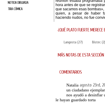
reunión estaba programada p
NOTICIA DIBUJADA
hora antes de que se registra
TIRA CÓMICA
que sacamos esas bombas», de
quien, a pesar de haber fac
haciendo nudos, no fue convi
¿QUÉ PLATO FUERTE MERECE 
Langosta
(
27
)
Bistec
(
2
MÁS NOTAS DE ESTA SECCIÓN
COMENTARIOS
agosto 23rd, 2
Natalia
un ciudadano ejemplar
nos ayudó a desinflar 
le hayan guardado torta