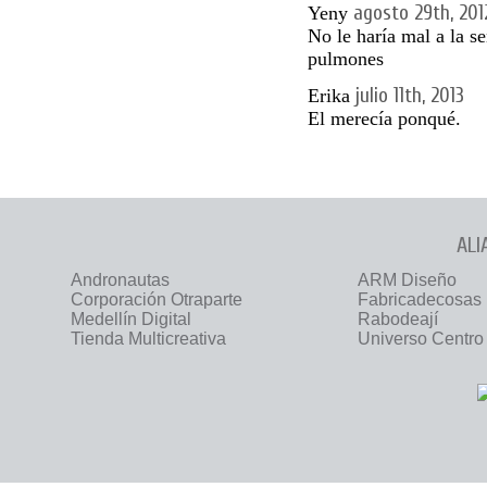
agosto 29th, 201
Yeny
No le haría mal a la se
pulmones
julio 11th, 2013
Erika
El merecía ponqué.
ALI
Andronautas
ARM Diseño
Corporación Otraparte
Fabricadecosas
Medellín Digital
Rabodeají
Tienda Multicreativa
Universo Centro