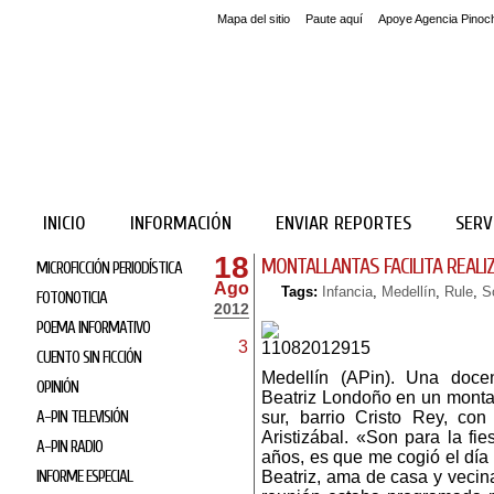
Mapa del sitio
Paute aquí
Apoye Agencia Pinoc
INICIO
INFORMACIÓN
ENVIAR REPORTES
SERV
18
MONTALLANTAS FACILITA REALIZ
MICROFICCIÓN PERIODÍSTICA
Ago
Tags:
Infancia
,
Medellín
,
Rule
,
S
FOTONOTICIA
2012
POEMA INFORMATIVO
3
CUENTO SIN FICCIÓN
Medellín (APin). Una doce
OPINIÓN
Beatriz Londoño en un montal
A-PIN TELEVISIÓN
sur, barrio Cristo Rey, co
Aristizábal. «Son para la fi
A-PIN RADIO
años, es que me cogió el día y
INFORME ESPECIAL
Beatriz, ama de casa y vecina