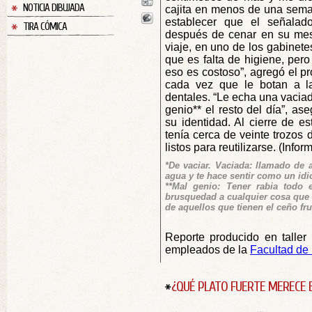
NOTICIA DIBUJADA
cajita en menos de una seman
establecer que el señala
TIRA CÓMICA
después de cenar en su mes
viaje, en uno de los gabinete
que es falta de higiene, pero
eso es costoso”, agregó el pr
cada vez que le botan a l
dentales. “Le echa una vaciad
genio** el resto del día”, ase
su identidad. Al cierre de e
tenía cerca de veinte trozos
listos para reutilizarse. (Info
*De vaciar. Vaciada: llamado de
agua y te hace sentir como un idi
**Mal genio: Tener rabia todo 
brusquedad a cualquier cosa que s
de aquellos que tienen el ceño fr
*
Reporte producido en taller 
empleados de la
Facultad de
¿QUÉ PLATO FUERTE MERECE 