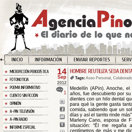
INICIO
INFORMACIÓN
ENVIAR REPORTES
SERV
14
HOMBRE REUTILIZA SEDA DENT
MICROFICCIÓN PERIODÍSTICA
Sep
Tags:
Aseo Personal
,
Colaborado
FOTONOTICIA
2012
POEMA INFORMATIVO
Medellín (APin). Anoche, el
1
años, fue descubierto por s
CUENTO SIN FICCIÓN
dientes con un hilo dental q
OPINIÓN
para qué la gente gasta tan
comida, sabiendo que un so
A-PIN TELEVISIÓN
días y así el tarrito rinde más”
A-PIN RADIO
Marleny Cano, esposa de Fló
situación: “Él me regaña 
INFORME ESPECIAL
centímetros de más y me dic