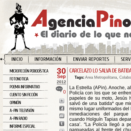
INICIO
INFORMACIÓN
ENVIAR REPORTES
SERV
30
CARCELAZO LO SALVA DE BATID
MICROFICCIÓN PERIODÍSTICA
Sep
Tags:
Area Metropolitana
,
Colabo
FOTONOTICIA
2012
POEMA INFORMATIVO
La Estrella (APin). Anoche, a
0
Policía con los que se enfren
CUENTO SIN FICCIÓN
papeles de su moto, Jesús H
OPINIÓN
salvó de una batida* que mi
mismo lugar uniformados del E
A-PIN TELEVISIÓN
inmediaciones del parque 
A-PIN RADIO
cuando Holguín Tapias depart
casa’. “La Policía llegó a 
INFORME ESPECIAL
parqueadas al frente del ch