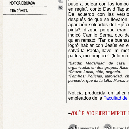
NOTICIA DIBUJADA
puso a pelear con los tombo
en regla”, contó David Tapia
TIRA CÓMICA
De acuerdo con las versio
después de que se llevaron 
aparición soldados del Ejérci
pinta*, dizque porque eran 
indicó Camilo Serna, otro de
quien remató: “Tan de buenas
logró hablar con Jesús en e
salvó la Paola, llave, mi m
partes, mi cómplice”. (Informó
*Batida: Modalidad de caza m
organizadas en dos grupos. Rastr
*Chuzo: Local, sitio, negocio.
*Tombos: Policías, autoridad, c
parecido, que da la talla. Marca, 
—
Noticia producida en taller 
empleados de la
Facultad de
¿QUÉ PLATO FUERTE MERECE 
Langosta
(
3
)
Bistec
(
3