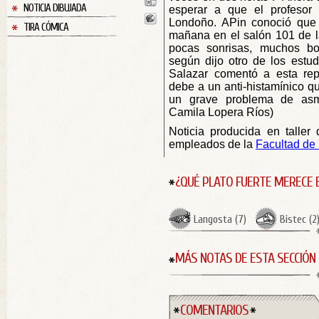
NOTICIA DIBUJADA
esperar a que el profesor 
Londoño. APin conoció que 
TIRA CÓMICA
mañana en el salón 101 de la
pocas sonrisas, muchos bos
según dijo otro de los estud
Salazar comentó a esta rep
debe a un anti-histamínico q
un grave problema de asma
Camila Lopera Ríos)
Noticia producida en taller 
empleados de la
Facultad de
¿QUÉ PLATO FUERTE MERECE 
Langosta
(
7
)
Bistec
(
2
MÁS NOTAS DE ESTA SECCIÓN
COMENTARIOS