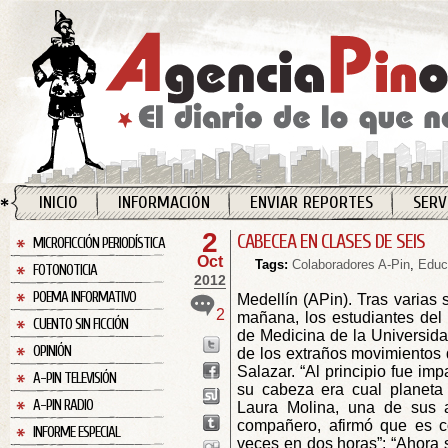
INICIO
INFORMACIÓN
ENVIAR REPORTES
SERV
2
CABECEA EN CLASES DE SEIS
MICROFICCIÓN PERIODÍSTICA
Oct
Tags:
Colaboradores A-Pin
,
Educ
FOTONOTICIA
2012
POEMA INFORMATIVO
Medellín (APin). Tras varias
2
mañana, los estudiantes del 
CUENTO SIN FICCIÓN
de Medicina de la Universida
OPINIÓN
de los extraños movimientos 
Salazar. “Al principio fue im
A-PIN TELEVISIÓN
su cabeza era cual planeta 
A-PIN RADIO
Laura Molina, una de sus 
compañero, afirmó que es c
INFORME ESPECIAL
veces en dos horas”: “Ahora s