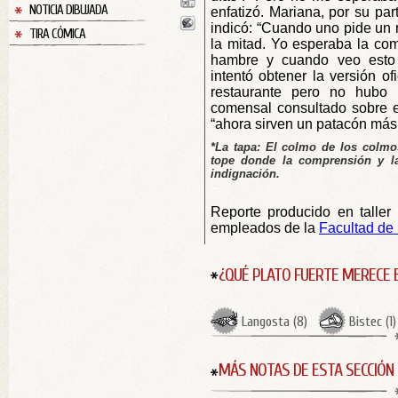
NOTICIA DIBUJADA
enfatizó. Mariana, por su pa
indicó: “Cuando uno pide un 
TIRA CÓMICA
la mitad. Yo esperaba la com
hambre y cuando veo esto
intentó obtener la versión of
restaurante pero no hubo 
comensal consultado sobre e
“ahora sirven un patacón más
*La tapa: El colmo de los colmos
tope donde la comprensión y
l
indignación.
–
Reporte producido en taller 
empleados de la
Facultad de
¿QUÉ PLATO FUERTE MERECE 
Langosta
(
8
)
Bistec
(
1
)
MÁS NOTAS DE ESTA SECCIÓN