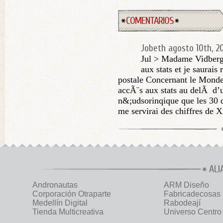
COMENTARIOS
Jobeth
agosto 10th, 2
Jul > Madame Vidberg 
aux stats et je saurai
postale Concernant le Monde.f
accÃ¨s aux stats au delÃ d’u
n&;udsorinqique que les 30 d
me servirai des chiffres de Xi
ALI
Andronautas
ARM Diseño
Corporación Otraparte
Fabricadecosas
Medellín Digital
Rabodeají
Tienda Multicreativa
Universo Centro