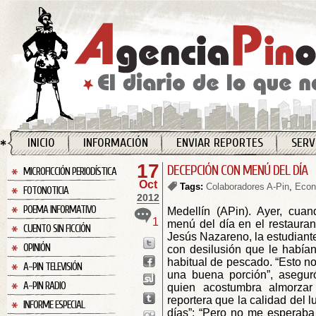
INICIO
INFORMACIÓN
ENVIAR REPORTES
SERV
17
DECEPCIÓN CON MENÚ DEL DÍA
MICROFICCIÓN PERIODÍSTICA
Oct
Tags:
Colaboradores A-Pin
,
Econ
FOTONOTICIA
2012
POEMA INFORMATIVO
Medellín (APin). Ayer, cuan
1
menú del día en el restaurant
CUENTO SIN FICCIÓN
Jesús Nazareno, la estudiant
OPINIÓN
con desilusión que le habían
habitual de pescado. “Esto no
A-PIN TELEVISIÓN
una buena porción”, aseguró
A-PIN RADIO
quien acostumbra almorzar
reportera que la calidad del 
INFORME ESPECIAL
días”: “Pero no me esperaba a