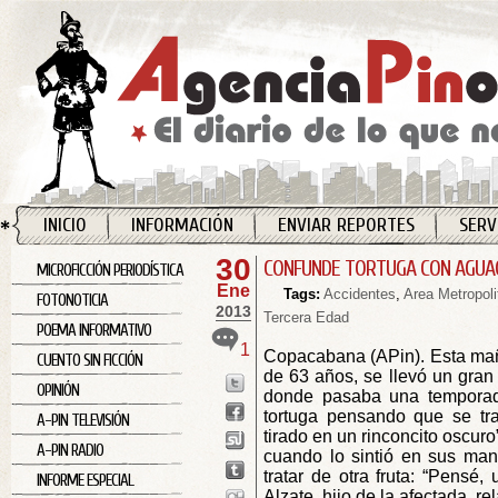
INICIO
INFORMACIÓN
ENVIAR REPORTES
SERV
30
CONFUNDE TORTUGA CON AGUAC
MICROFICCIÓN PERIODÍSTICA
Ene
Tags:
Accidentes
,
Area Metropoli
FOTONOTICIA
2013
Tercera Edad
POEMA INFORMATIVO
1
Copacabana (APin). Esta mañ
CUENTO SIN FICCIÓN
de 63 años, se llevó un gran 
OPINIÓN
donde pasaba una temporada
tortuga pensando que se tr
A-PIN TELEVISIÓN
tirado en un rinconcito oscuro
A-PIN RADIO
cuando lo sintió en sus man
tratar de otra fruta: “Pensé,
INFORME ESPECIAL
Alzate, hijo de la afectada, re