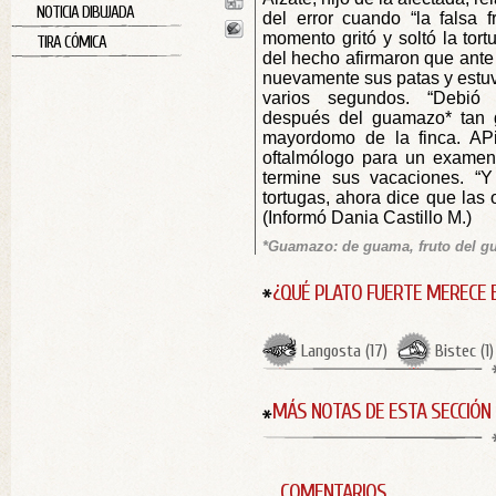
NOTICIA DIBUJADA
del error cuando “la falsa 
momento gritó y soltó la tortu
TIRA CÓMICA
del hecho afirmaron que ante
nuevamente sus patas y estuv
varios segundos. “Debió
después del guamazo* tan g
mayordomo de la finca. APi
oftalmólogo para un examen
termine sus vacaciones. “Y
tortugas, ahora dice que las 
(Informó Dania Castillo M.)
*Guamazo: de guama, fruto del gu
¿QUÉ PLATO FUERTE MERECE 
Langosta
(
17
)
Bistec
(
1
)
MÁS NOTAS DE ESTA SECCIÓN
COMENTARIOS