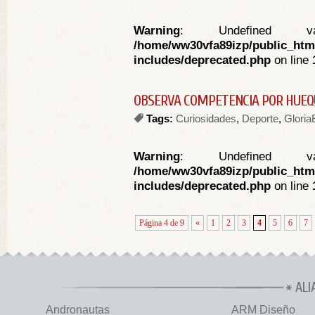
Warning
: Undefined va
/home/ww30vfa89izp/public_htm
includes/deprecated.php
on line
OBSERVA COMPETENCIA POR HUEQ
Tags:
Curiosidades
,
Deporte
,
Gloria
Warning
: Undefined va
/home/ww30vfa89izp/public_htm
includes/deprecated.php
on line
Página 4 de 9
«
1
2
3
4
5
6
7
ALI
Andronautas
ARM Diseño