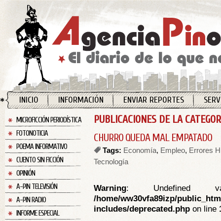
INICIO
INFORMACIÓN
ENVIAR REPORTES
SERV
PUBLICACIONES DE LA CATEGORI
MICROFICCIÓN PERIODÍSTICA
FOTONOTICIA
CHURRO QUEDA MAL EMPATADO
POEMA INFORMATIVO
Tags:
Economía
,
Empleo
,
Errores 
CUENTO SIN FICCIÓN
Tecnología
OPINIÓN
A-PIN TELEVISIÓN
Warning
: Undefined va
/home/ww30vfa89izp/public_htm
A-PIN RADIO
includes/deprecated.php
on line
INFORME ESPECIAL