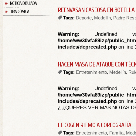
NOTICIA DIBUJADA
REENVASAN GASEOSA EN BOTELLA 
TIRA CÓMICA
Tags:
Deporte
,
Medellín
,
Padre Res
Warning
: Undefined va
/home/ww30vfa89izp/public_htm
includes/deprecated.php
on line
HACEN MASA DE ATAQUE CON TÉCN
Tags:
Entretenimiento
,
Medellín
,
Rul
Warning
: Undefined va
/home/ww30vfa89izp/public_htm
includes/deprecated.php
on line
¿ ¿QUERÉS VER MÁS NOTAS DE
LE COGEN RITMO A COREOGRAFÍA
Tags:
Entretenimiento
,
Familia
,
Mede