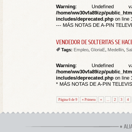
Warning
: Undefined va
/home/ww30vfa89izp/public_htm
includes/deprecated.php
on line
--- MÁS NOTAS DE A-PIN TELEV
VENDEDOR DE SOLTERITAS SE HACE
Tags:
Empleo
,
GloriaE
,
Medellín
,
Sa
Warning
: Undefined va
/home/ww30vfa89izp/public_htm
includes/deprecated.php
on line
* MÁS NOTAS DE A-PIN TELEVI
Página 6 de 9
« Primera
«
...
2
3
4
ALI