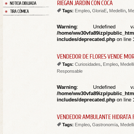
RIEGAN JARDÍN CON COCA
NOTICIA DIBUJADA
Tags:
Empleo
,
GloriaE
,
Medellín
,
Me
TIRA CÓMICA
Warning
: Undefined va
/home/ww30vfa89izp/public_htm
includes/deprecated.php
on line
VENDEDOR DE FLORES VENDE MO
Tags:
Curiosidades
,
Empleo
,
Medell
Responsable
Warning
: Undefined va
/home/ww30vfa89izp/public_htm
includes/deprecated.php
on line
VENDEDOR AMBULANTE HIDRATA 
Tags:
Empleo
,
Gastronomía
,
Medell