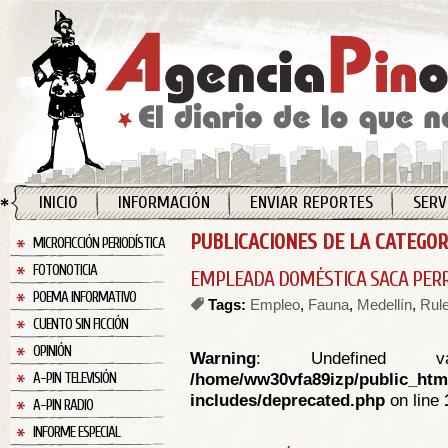
INICIO
INFORMACIÓN
ENVIAR REPORTES
SERV
PUBLICACIONES DE LA CATEGORI
MICROFICCIÓN PERIODÍSTICA
FOTONOTICIA
EMPLEADA DOMÉSTICA SACA PERR
POEMA INFORMATIVO
Tags:
Empleo
,
Fauna
,
Medellín
,
Rul
CUENTO SIN FICCIÓN
OPINIÓN
Warning
: Undefined va
/home/ww30vfa89izp/public_htm
A-PIN TELEVISIÓN
includes/deprecated.php
on line
A-PIN RADIO
INFORME ESPECIAL