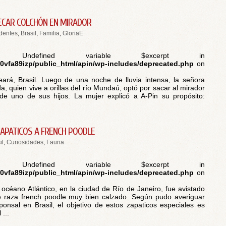
ECAR COLCHÓN EN MIRADOR
dentes
,
Brasil
,
Familia
,
GloriaE
 Undefined variable $excerpt in
vfa89izp/public_html/apin/wp-includes/deprecated.php
on
rá, Brasil. Luego de una noche de lluvia intensa, la señora
a, quien vive a orillas del río Mundaú, optó por sacar al mirador
de uno de sus hijos. La mujer explicó a A-Pin su propósito:
ZAPATICOS A FRENCH POODLE
il
,
Curiosidades
,
Fauna
 Undefined variable $excerpt in
vfa89izp/public_html/apin/wp-includes/deprecated.php
on
el océano Atlántico, en la ciudad de Río de Janeiro, fue avistado
e raza french poodle muy bien calzado. Según pudo averiguar
ponsal en Brasil, el objetivo de estos zapaticos especiales es
 ...