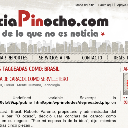
Mapa del sitio
Paute aquí
Apoye A
IAR REPORTES
SERVICIOS A-PIN
CONTACTO
REGÍST
 TAGGEADAS COMO: BRASIL
A DE CARACOL COMO SERVILLETERO
il
,
GloriaE
,
Mente Humana
,
Tecnología
 Undefined variable $excerpt in
¿Q
vfa89izp/public_html/apin/wp-includes/deprecated.php
on
rá, Brasil. Roberto Parente, propietario y administrador del
e y bar "O ocaso", decidió usar conchas de caracol como
os en su negocio. "Fue mi esposa la de la idea", dijo, mientras
ras cinco piezas ...