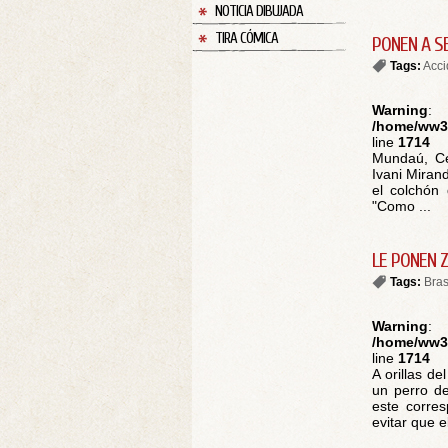
NOTICIA DIBUJADA
TIRA CÓMICA
PONEN A S
Tags:
Acci
Warning
:
/home/ww30
line
1714
Mundaú, Cea
Ivani Mirand
el colchón 
"Como ...
LE PONEN 
Tags:
Bras
Warning
:
/home/ww30
line
1714
A orillas d
un perro d
este corres
evitar que el