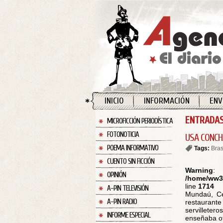
INICIO
INFORMACIÓN
ENV
ENTRADAS
MICROFICCIÓN PERIODÍSTICA
FOTONOTICIA
USA CONCH
POEMA INFORMATIVO
Tags:
Bras
CUENTO SIN FICCIÓN
Warning
:
OPINIÓN
/home/ww30
line
1714
A-PIN TELEVISIÓN
Mundaú, Cea
A-PIN RADIO
restaurant
servilleter
INFORME ESPECIAL
enseñaba ot