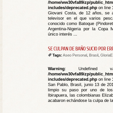
/home/ww30vfa89izp/public_htm
includes/deprecated.php
on line
Giovani Costa, de 12 años, se
televisor en el que varios pesca
conocido como Batoque (Pindoreta
Argentina-Nigeria por la Copa M
único interés ...
SE CULPAN DE BAÑO SUCIO POR ER
Tags:
Aseo Personal
,
Brasil
,
GloriaE
Warning
: Undefined va
/home/ww30vfa89izp/public_htm
includes/deprecated.php
on line
San Pablo, Brasil, junio 13 de 20
limpio su paso por uno de los
Ibirapuera, las colombianas Eliza
acabaron echándose la culpa de la 