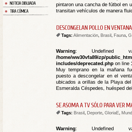
NOTICIA DIBUJADA
pintaron una cancha de fútbol en 
transitan vehículos de manera flui
TIRA CÓMICA
DESCONGELAN POLLO EN VENTANA
Tags:
Alimentación
,
Brasil
,
Fauna
,
G
Warning
: Undefined va
/home/ww30vfa89izp/public_htm
includes/deprecated.php
on line
Muy temprano en la mañana fue
puesto a descongelar en el vent
ubicados a orillas de la Playa del
Esmeralda Céspedes, huésped del ed
SE ASOMA A TV SÓLO PARA VER M
Tags:
Brasil
,
Deporte
,
GloriaE
,
Mund
Warning
: Undefined va