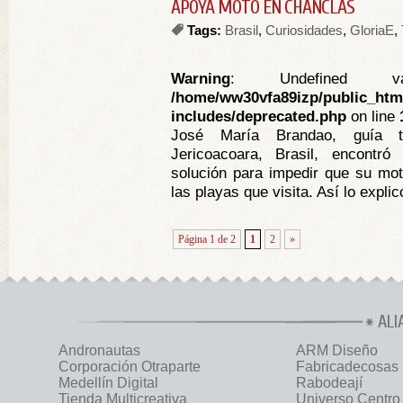
APOYA MOTO EN CHANCLAS
Tags:
Brasil
,
Curiosidades
,
GloriaE
,
Warning
: Undefined va
/home/ww30vfa89izp/public_htm
includes/deprecated.php
on line
José María Brandao, guía tu
Jericoacoara, Brasil, encontr
solución para impedir que su mot
las playas que visita. Así lo explic
Página 1 de 2
1
2
»
ALI
Andronautas
ARM Diseño
Corporación Otraparte
Fabricadecosas
Medellín Digital
Rabodeají
Tienda Multicreativa
Universo Centro