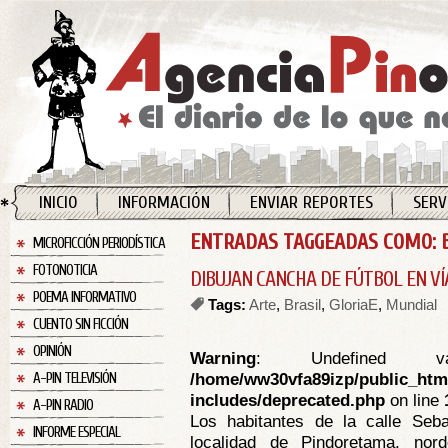
INICIO
INFORMACIÓN
ENVIAR REPORTES
SERV
ENTRADAS TAGGEADAS COMO: 
MICROFICCIÓN PERIODÍSTICA
FOTONOTICIA
DIBUJAN CANCHA DE FÚTBOL EN VÍ
POEMA INFORMATIVO
Tags:
Arte
,
Brasil
,
GloriaE
,
Mundial
CUENTO SIN FICCIÓN
OPINIÓN
Warning
: Undefined va
/home/ww30vfa89izp/public_htm
A-PIN TELEVISIÓN
includes/deprecated.php
on line
A-PIN RADIO
Los habitantes de la calle Seba
INFORME ESPECIAL
localidad de Pindoretama, nord