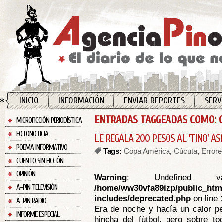
INICIO
INFORMACIÓN
ENVIAR REPORTES
SERV
ENTRADAS TAGGEADAS COMO: 
MICROFICCIÓN PERIODÍSTICA
FOTONOTICIA
LE REGALA 200 PESOS AL ‘TINO’ AS
POEMA INFORMATIVO
Tags:
Copa América
,
Cúcuta
,
Error
CUENTO SIN FICCIÓN
OPINIÓN
Warning
: Undefined va
/home/ww30vfa89izp/public_htm
A-PIN TELEVISIÓN
includes/deprecated.php
on line
A-PIN RADIO
Era de noche y hacía un calor pe
INFORME ESPECIAL
hincha del fútbol, pero sobre to