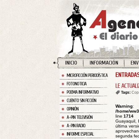
INICIO
INFORMACIÓN
ENV
ENTRADAS
MICROFICCIÓN PERIODÍSTICA
FOTONOTICIA
LE ACTUALI
POEMA INFORMATIVO
Tags:
Cop
CUENTO SIN FICCIÓN
Warning
:
OPINIÓN
/home/ww30
line
1714
A-PIN TELEVISIÓN
Guayaquil, 
A-PIN RADIO
última vers
aprovechan
INFORME ESPECIAL
segunda fech