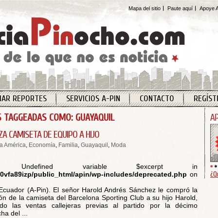
Mapa del sitio
Paute aquí
Apoye A
IAR REPORTES
SERVICIOS A-PIN
CONTACTO
REGÍST
 TAGGEADAS COMO: GUAYAQUIL
ZA CAMISETA DE EQUIPO A HIJO
a América
,
Economía
,
Familia
,
Guayaquil
,
Moda
 Undefined variable $excerpt in
¿Q
vfa89izp/public_html/apin/wp-includes/deprecated.php
on
Ecuador (A-Pin). El señor Harold Andrés Sánchez le compró la
ión de la camiseta del Barcelona Sporting Club a su hijo Harold,
do las ventas callejeras previas al partido por la décimo
a del ...